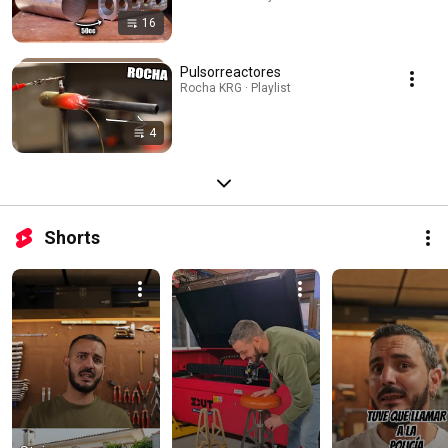
16
Pulsorreactores
Rocha KRG · Playlist
4
Shorts