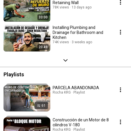
Retaining Wall
78K views
13 days ago
33:00
Installing Plumbing and
Drainage for Bathroom and
Kitchen
74K views
3 weeks ago
20:49
Playlists
PARCELA ABANDONADA
Rocha KRG · Playlist
61
Construcción de un Motor de 8
cilindros V-180
Rocha KRG · Playlist