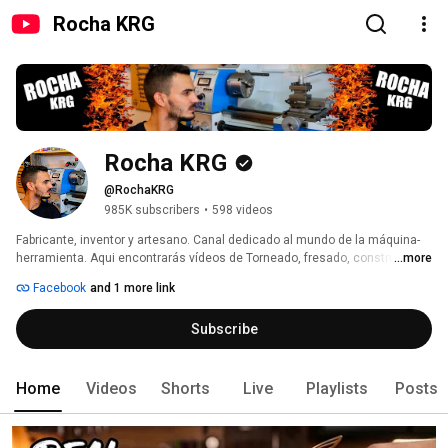
Rocha KRG
Rocha KRG
@RochaKRG
985K subscribers
•
598 videos
Fabricante, inventor y artesano. Canal dedicado al mundo de la máquina-
herramienta. Aqui encontrarás vídeos de Torneado, fresado, construcción, 
...more
albañileria, mecanica, carpinteria, inventos o locuras, ni yo sé que será lo 
Facebook
and 1 more link
próximo. Me encanta utilizar mi torno y fresadora para dar vida a mis 
ideas. Con mis máquinas construyo o fabrico motores a escala y eso me 
Subscribe
apasiona. 
Home
Videos
Shorts
Live
Playlists
Posts