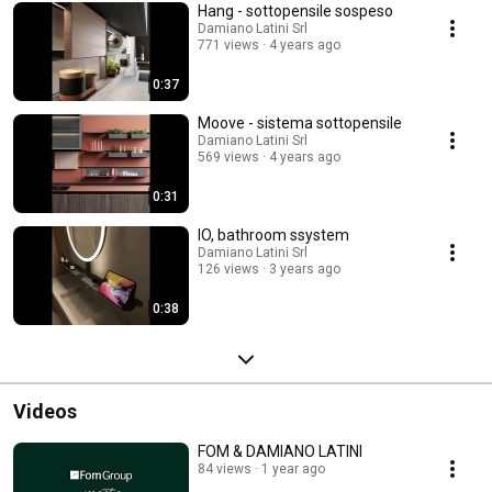
Hang - sottopensile sospeso
Damiano Latini Srl
771 views
4 years ago
0:37
Moove - sistema sottopensile
Damiano Latini Srl
569 views
4 years ago
0:31
IO, bathroom ssystem
Damiano Latini Srl
126 views
3 years ago
0:38
Videos
FOM & DAMIANO LATINI
84 views
1 year ago