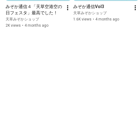
みぞか通信４「天草空港空の
みぞか通信Vol3
日フェスタ」最高でした！
天草みぞかショップ
天草みぞかショップ
1.6K views
•
4 months ago
2K views
•
4 months ago