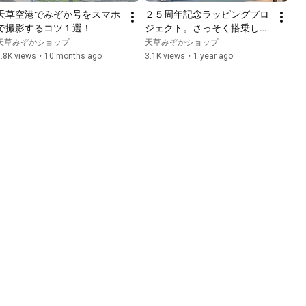
天草空港でみぞか号をスマホ
２５周年記念ラッピングプロ
で撮影するコツ１選！
ジェクト。さっそく搭乗して
きました。
天草みぞかショップ
天草みぞかショップ
.8K views
•
10 months ago
3.1K views
•
1 year ago