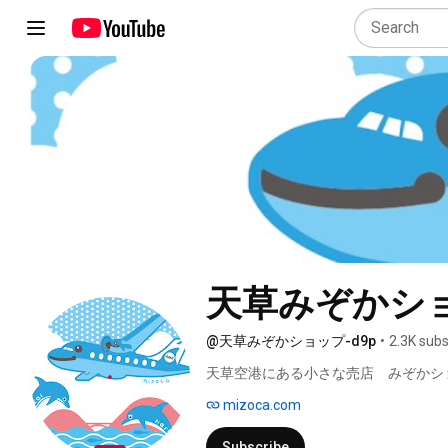
天草みぞかシ
@天草みぞかショップ-d9p
•
2.3K subs
天草空港にある小さな売店　みぞかシ
mizoca.com
Subscribe