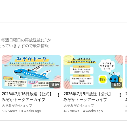
毎週日曜日の再放送後に1か
なっていきますので最新情報
アラインのお得な情報はもち
放送は木曜 18:30～
ラ」アプリで簡単に視聴できます。
こちらfm888@acn-tv.co.jp天
n_20200206_566.html提
18:09
18:50
2026年7月16日放送【公式】
2026年7月9日放送【公式】
みぞかトークアーカイブ
みぞかトークアーカイブ
天草みぞかショップ
天草みぞかショップ
507 views
•
3 weeks ago
492 views
•
4 weeks ago