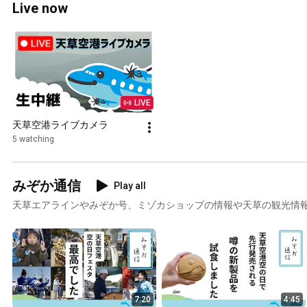
Live now
LIVE
天草空港ライブカメラ
5 watching
みぞか通信
Play all
天草エアラインやみぞか号、ミゾカショップの情報や天草の観光情
7:20
4:45