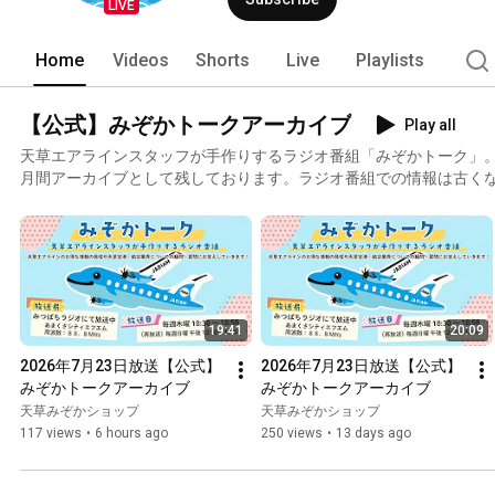
LIVE
Home
Videos
Shorts
Live
Playlists
【公式】みぞかトークアーカイブ
Play all
天草エアラインスタッフが手作りするラジオ番組「みぞかトーク」。
月間アーカイブとして残しております。ラジオ番組での情報は古く
はホームページなどで確認してください。みぞかトークでは天草エ
ろん、天草空港や航空業界についての疑問・質問にもお答えしています。
18:58再放送 日曜 12:30～12:58みつばちラジオは「FMプラプ
▼FMプラプラhttps://fmplapla.com/mitsubachiradio▼メッセージは
草エアライン公式「みぞかトーク」ページhttps://www.amx.co.jp/news/
供 天草空港利用促進協議会編集 みぞかショップ
19:41
20:09
2026年7月23日放送【公式】
2026年7月23日放送【公式】
みぞかトークアーカイブ
みぞかトークアーカイブ
天草みぞかショップ
天草みぞかショップ
117 views
•
6 hours ago
250 views
•
13 days ago