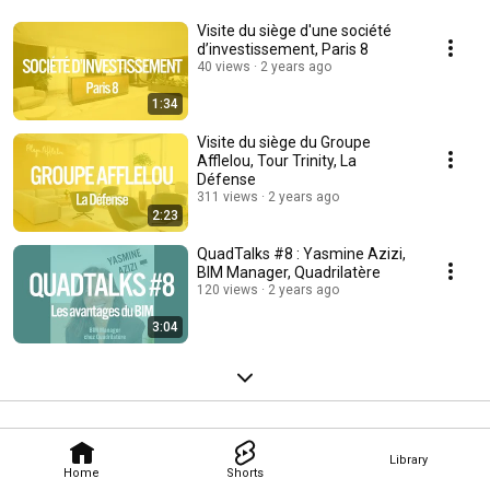
Visite du siège d'une société
d’investissement, Paris 8
40 views
2 years ago
1:34
Visite du siège du Groupe
Afflelou, Tour Trinity, La
Défense
311 views
2 years ago
2:23
QuadTalks #8 : Yasmine Azizi,
BIM Manager, Quadrilatère
120 views
2 years ago
3:04
Library
Home
Shorts