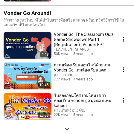
Vonder Go Around!
รีวิวจากครูทั่วไทย! ที่ได้นำไปสร้างห้องเรียนสนุกๆ พร้อมทริควิธีการใช้ ใน
แต่ละวิชาที่ไม่เหมือนใคร
Vonder Go: The Classroom Quiz
Game Showdown Part 1
(Registration) | Vonder EP.1
TEACHDENT SHARED
53K views
5 years ago
4:48
ตะลุยห้องเรียนออนไลน์ด้วยเกม
Vonder Go! เกมห้องเรียนแตก
puii ma'am
777 views
4 years ago
10:45
รีบลองก่อนใคร เกมใหม่ เขย่า
ห้องเรียน vonder go ผู้จะมาแทน
kahoot
นายนรินทร์ อนงค์ชัย
22K views
5 years ago
25:53