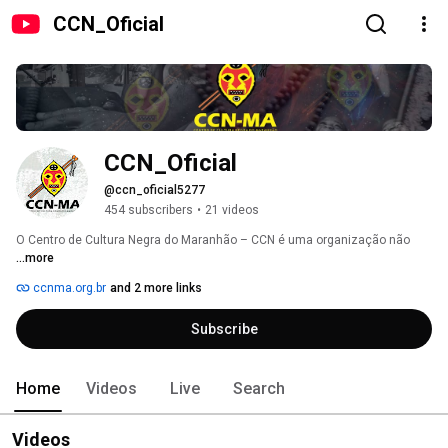
CCN_Oficial
CCN_Oficial
@ccn_oficial5277
454 subscribers
•
21 videos
O Centro de Cultura Negra do Maranhão – CCN é uma organização não 
...more
ccnma.org.br
and 2 more links
Subscribe
Home
Videos
Live
Search
Videos