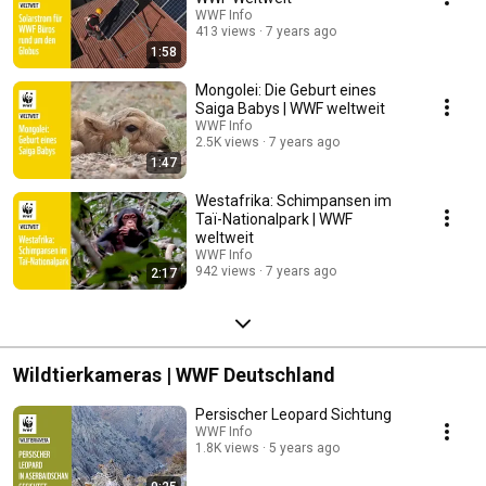
WWF Info
413 views
7 years ago
1:58
Mongolei: Die Geburt eines
Saiga Babys | WWF weltweit
WWF Info
2.5K views
7 years ago
1:47
Westafrika: Schimpansen im
Taï-Nationalpark | WWF
weltweit
WWF Info
942 views
7 years ago
2:17
Wildtierkameras | WWF Deutschland
Persischer Leopard Sichtung
WWF Info
1.8K views
5 years ago