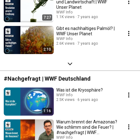
und Landwirtschaft | WWF
Unser Planet
WWF Info
1.1K views
7 years ago
7:27
Gibt es nachhaltiges Palmöl? |
WWF Unser Planet
WWF Info
2.6K views
7 years ago
2:10
#Nachgefragt | WWF Deutschland
Was ist die Kryosphäre?
WWF Info
2.5K views
6 years ago
1:16
Warum brennt der Amazonas?
Wie schlimm sind die Feuer? |
#nachgefragt | WWF
Deutschland
WWF Info