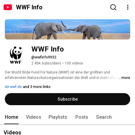
WWF Info
WWF Info
@wwfinfo9932
2.45K subscribers
•
100 videos
Der World Wide Fund For Nature (WWF) ist eine der größten und 
erfahrensten Naturschutzorganisationen der Welt und in mehr als 100 
...more
Ländern aktiv. Weltweit unterstützen ihn rund fünf Millionen Förderer. Das 
wwf.de
and 3 more links
globale Netzwerk des WWF unterhält 90 Büros in mehr als 40 Ländern. 
Rund um den Globus führen Mitarbeiterinnen und Mitarbeiter aktuell 1300 
Subscribe
Projekte zur Bewahrung der biologischen Vielfalt durch. 
Home
Videos
Playlists
Posts
Search
Videos