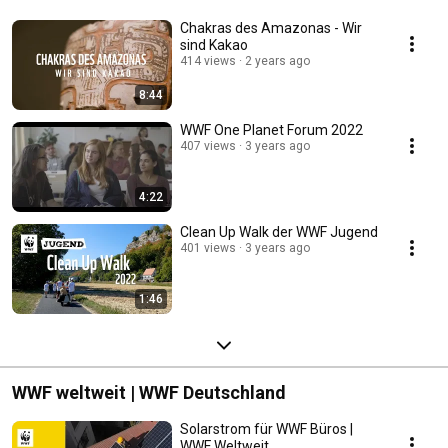
Chakras des Amazonas - Wir
sind Kakao
414 views
2 years ago
8:44
WWF One Planet Forum 2022
407 views
3 years ago
4:22
Clean Up Walk der WWF Jugend
401 views
3 years ago
1:46
WWF weltweit | WWF Deutschland
Solarstrom für WWF Büros |
WWF Weltweit