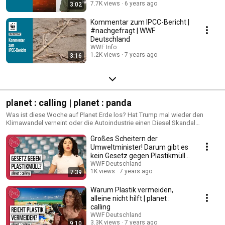
7.7K views
6 years ago
3:02
Kommentar zum IPCC-Bericht |
#nachgefragt | WWF
Deutschland
WWF Info
1.2K views
7 years ago
3:16
planet : calling | planet : panda
Was ist diese Woche auf Planet Erde los? Hat Trump mal wieder den
Klimawandel verneint oder die Autoindustrie einen Diesel Skandal
angezettelt? Wie viele Küken wurden geschreddert oder Elefanten
Großes Scheitern der
gewildert?
Umweltminister! Darum gibt es
kein Gesetz gegen Plastikmüll
in den Meeren
WWF Deutschland
1K views
7 years ago
7:39
Warum Plastik vermeiden,
alleine nicht hilft | planet :
calling
WWF Deutschland
3.3K views
7 years ago
9:10