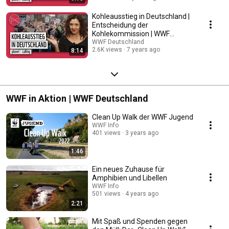
Kohleausstieg in Deutschland |
Entscheidung der
Kohlekommission | WWF
Deutschland
WWF Deutschland
2.6K views
7 years ago
8:14
WWF in Aktion | WWF Deutschland
Clean Up Walk der WWF Jugend
WWF Info
401 views
3 years ago
1:46
Ein neues Zuhause für
Amphibien und Libellen
WWF Info
501 views
4 years ago
2:21
Mit Spaß und Spenden gegen