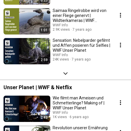
0:25
Saimaa Ringelrobbe wird von
einer Fliege genervt |
Wildtierkameras | WWF
Deutschland
WWF Info
2.9K views
7 years ago
1:01
Sensation: Nebelparder gefilmt
und Affen posieren für Selfies |
WWF Unser Planet
WWF Info
24K views
7 years ago
2:59
Unser Planet | WWF & Netflix
Wie filmt man Ameisen und
Schmetterlinge? Making of |
WWF Unser Planet
WWF Info
1K views
6 years ago
2:43
Revolution unserer Ernährung