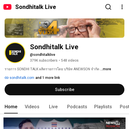
Sondhitalk Live
Sondhitalk Live
@sondhitalklive
379K subscribers
•
548 videos
รายการ SONDHI TALK ผลิตรายการโดย บริษัท ANEWSON จำกัด 
...more
sondhitalk.com
and 1 more link
Subscribe
Home
Videos
Live
Podcasts
Playlists
Pos