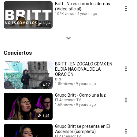
Britt - No es como los demás
(Video oficial)
102K views
4 years ago
3:27
Conciertos
BRITT - EN ZÓCALO CDMX EN
EL DÍA NACIONAL DE LA
ORACIÓN
BRITT
1.5K views
9 years ago
2:47
Grupo Britt - Como una luz
El Ascensor TV
1.6K views
9 years ago
3:51
Grupo Britt se presenta en El
Ascensor (completo)
El Ascensor TV