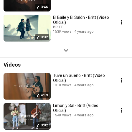
3:46
El Baile y El Salón - Britt (Video
Oficial)
BRITT
153K views
4 years ago
3:32
Videos
Tuve un Sueño - Britt (Video
Oficial)
131K views
4 years ago
4:19
Limón y Sal - Britt (Video
Oficial)
154K views
4 years ago
3:02