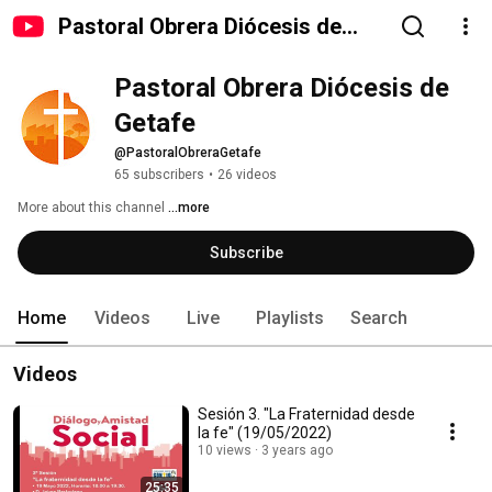
Pastoral Obrera Diócesis de
Getafe
Pastoral Obrera Diócesis de 
Getafe
@PastoralObreraGetafe
65 subscribers
•
26 videos
More about this channel
...more
Subscribe
Home
Videos
Live
Playlists
Search
Videos
Sesión 3. "La Fraternidad desde
la fe" (19/05/2022)
10 views
3 years ago
25:35