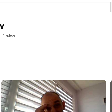
v
•
4 videos