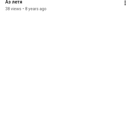
Аз летя
38 views
•
8 years ago