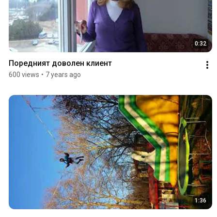
0:32
Поредният доволен клиент
600 views
•
7 years ago
1:36