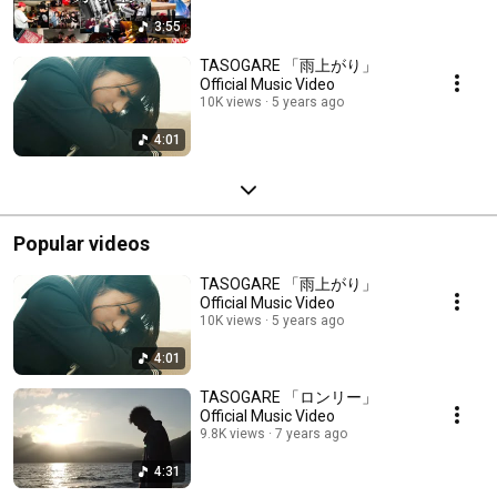
3:55
TASOGARE 「雨上がり」
Official Music Video
10K views
5 years ago
4:01
Popular videos
TASOGARE 「雨上がり」
Official Music Video
10K views
5 years ago
4:01
TASOGARE 「ロンリー」
Official Music Video
9.8K views
7 years ago
4:31