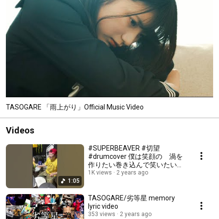
TASOGARE 「雨上がり」Official Music Video
Videos
#SUPERBEAVER #切望
#drumcover 僕は笑顔の 渦を
作りたい巻き込んで笑いたい
#不屈のドラマー #斎藤佑太
1K views
2 years ago
1:05
#drummer
TASOGARE/劣等星 memory
lyric video
353 views
2 years ago