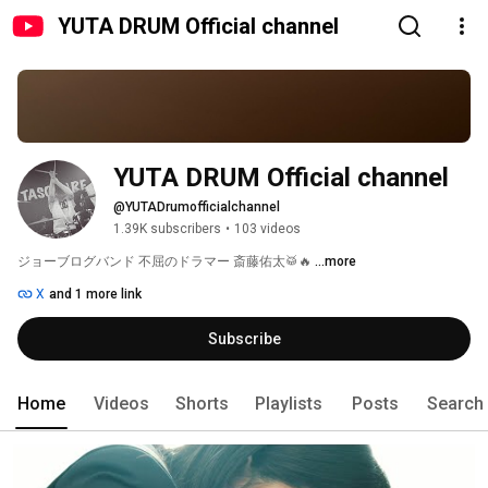
YUTA DRUM Official channel
YUTA DRUM Official channel
@YUTADrumofficialchannel
1.39K subscribers
•
103 videos
ジョーブログバンド 不屈のドラマー 斎藤佑太🥁🔥 
...more
X
and 1 more link
Subscribe
Home
Videos
Shorts
Playlists
Posts
Search