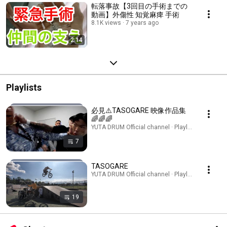
転落事故【3回目の手術までの
動画】外傷性 知覚麻痺 手術
8.1K views
7 years ago
2:14
Playlists
必見⚠️TASOGARE 映像作品集
🌈🌈🌈
YUTA DRUM Official channel · Playlist
7
TASOGARE
YUTA DRUM Official channel · Playlist
19