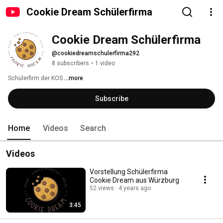
Cookie Dream Schülerfirma
Cookie Dream Schülerfirma 
@cookiedreamschulerfirma292
8 subscribers
•
1 video
Schülerfirm der KOS 
...more
Subscribe
Home
Videos
Search
Videos
Vorstellung Schülerfirma
Cookie Dream aus Würzburg
52 views
4 years ago
3:45