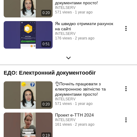
документами просто!
INTELSERV
571 views
1 year ago
0:20
Як швидко отримати рахунок
на сайті
INTELSERV
176 views
2 years ago
0:51
ЕДО: Електронний документообіг
👌Почніть працювати з
електронною звітністю та
документами просто!
INTELSERV
571 views
1 year ago
0:20
Проект е-ТТН 2024
INTELSERV
161 views
2 years ago
0:19