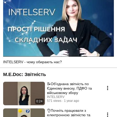
INTELSERV - чому обирають нас?
M.E.Doc: Звітність
📝Об'єднана звітність по
Єдиному внеску, ПДФО та
військовому збору
INTELSERV
571 views
1 year ago
0:24
👌Почніть працювати з
електронною звітністю та