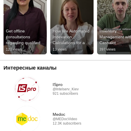
Get offline 
How We Automated 
Inventory 
consultations 
Indexation 
Management with
regarding qualified 
Calculations for a 
Cashalot
electronic signatures 
Client
120 views
13 views
397 views
(QES), software 
cash register...
Интересные каналы
ISpro
@Intelserv_Kiev
921 subscribers
Medoc
@MEDocVideo
12.3K subscribers