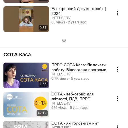
Електронний Документообіг |
2024
INTELSERV
85 views
2 years ago
0:37
СОТА Каса
ПРРО СОТА Каса: Як почати
роботу. Відеоогляд програми
INTELSERV
6.7K views
5 years ago
1:56
СОТА - веб-сервіс для
звітності, ПДВ, ПРРО
INTELSERV
626 views
5 years ago
42:19
СОТА - які головні зміни?
INTELSERV