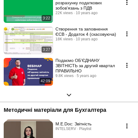
розрахунку податкових
зобов'язань з ПДВ
22K views
10 years ago
3:22
Створення та заповнення
ЄСВ - Додаток 4 (скасовуюча)
18K views
10 years ago
3:27
Подаємо ОБ'ЄДНАНУ
ЗВІТНІСТЬ за другий квартал
ПРАВИЛЬНО
9.8K views
5 years ago
42:09
Методичні матеріали для Бухгалтера
M.E.Doc: Звітність
INTELSERV · Playlist