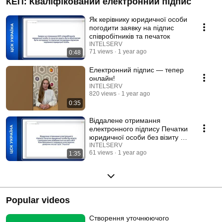
КЕП: Кваліфікований електронний підпис
Як керівнику юридичної особи
погодити заявку на підпис
співробітників та печаток
INTELSERV
71 views
1 year ago
0:48
Електронний підпис — тепер
онлайн!
INTELSERV
820 views
1 year ago
0:35
Віддалене отримання
електронного підпису Печатки
юридичної особи без візиту з
документами
INTELSERV
61 views
1 year ago
1:35
Popular videos
Створення уточнюючого