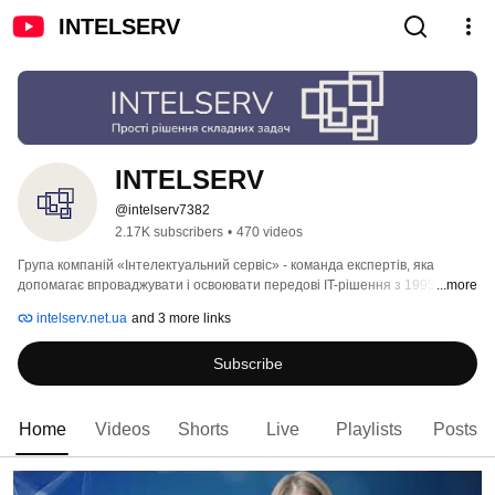
INTELSERV
INTELSERV
@intelserv7382
2.17K subscribers
•
470 videos
Група компаній «Інтелектуальний сервіс» - команда експертів, яка 
допомагає впроваджувати і освоювати передові IT-рішення з 1995 року. 
...more
Ми спеціалізуємося в галузі впровадження та підтримки бухгалтерського 
intelserv.net.ua
and 3 more links
програмного забезпечення M.E.DOC, ISpro, СОТА та ПРРО. 
Subscribe
Home
Videos
Shorts
Live
Playlists
Posts