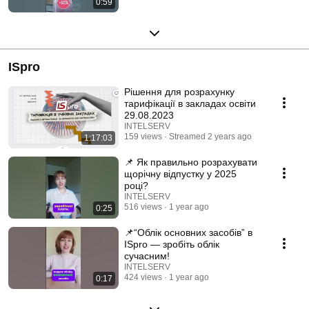
0:59
ISpro
Рішення для розрахунку
тарифікації в закладах освіти
29.08.2023
INTELSERV
159 views
Streamed 2 years ago
1:17:03
📌 Як правильно розрахувати
щорічну відпустку у 2025
році?
INTELSERV
516 views
1 year ago
0:25
📌“Облік основних засобів” в
ISpro — зробіть облік
сучасним!
INTELSERV
424 views
1 year ago
0:17