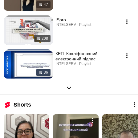
47
ISpro
INTELSERV · Playlist
208
КЕП: Кваліфікований
електронний підпис
INTELSERV · Playlist
36
Shorts