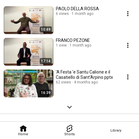
PAOLO DELLA ROSSA
6 views
1 month ago
10:49
FRANCO PEZONE
1 view
1 month ago
17:14
'A Festa 'e Santu Calione e il
Casatiello di Sant'Arpino pptx
62 views
4 months ago
16:39
Library
Home
Shorts