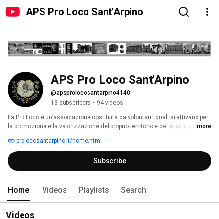
APS Pro Loco Sant'Arpino
APS Pro Loco Sant'Arpino
@apsprolocosantarpino4140
13 subscribers
•
94 videos
La Pro Loco è un’associazione costituita da volontari i quali si attivano per 
la promozione e la valorizzazione del proprio territorio e del proprio paese. Il 
...more
termine deriva dal latino “ pro loco “ che significa letteralmente “a favore 
prolocosantarpino.it/home.html
del luogo”. 
Subscribe
Home
Videos
Playlists
Search
Videos