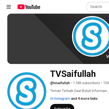
TVSaifullah
@tvsaifullah
•
1.34K subscribers
•
104
Teman Terbaik Saat Butuh Informasi 
Instagram
and 4 more links
Subscribe