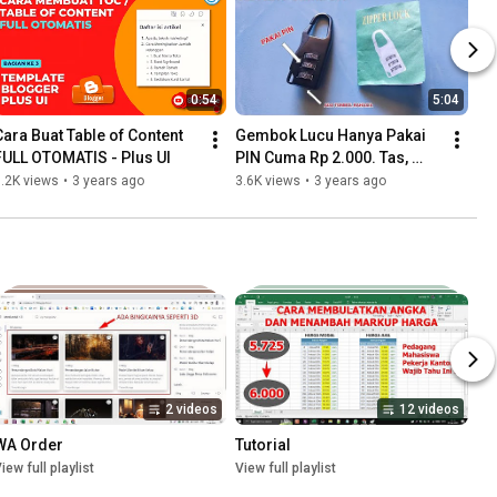
0:54
5:04
Cara Buat Table of Content 
Gembok Lucu Hanya Pakai 
FULL OTOMATIS - Plus UI
PIN Cuma Rp 2.000. Tas, 
Cover, dan Rumah Jadi 
.2K views
•
3 years ago
3.6K views
•
3 years ago
Aman!
2 videos
12 videos
WA Order
Tutorial
iew full playlist
View full playlist