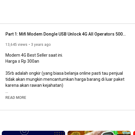
Part 1: Mifi Modem Dongle USB Unlock 4G All Operators 500 Mbps Xidol K5188
13,645 views
3 years ago
Modem 4G Best Seller saat ini.

Harga ± Rp 300an

35rb adalah ongkir (yang biasa belanja online pasti tau penjual 
tidak akan mungkin mencantumkan harga barang di luar paket 
karena akan rawan kejahatan)

Kalau punya uang lebih, saran saya beli merek Alcatel / Airtel 
READ MORE
MW40 atau Router TP-Link MR6400.

SPESIFIKASI

- Modem Unlock All Operator

- Support 4G 1800MHz (Telkomsel, Axis XL, Tri, Indosat)

- Support 4G 2300MHz (Bolt 4G, Smartfren 4G)
