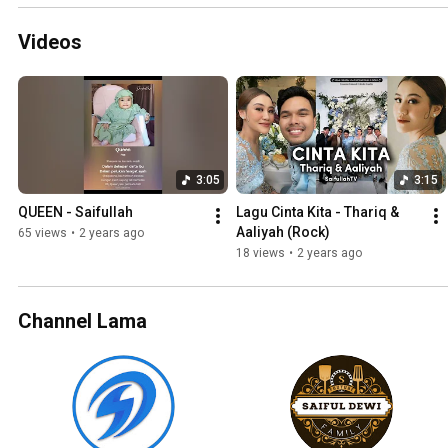
Videos
3:05
3:15
QUEEN - Saifullah
Lagu Cinta Kita - Thariq & 
Aaliyah (Rock)
65 views
•
2 years ago
18 views
•
2 years ago
Channel Lama