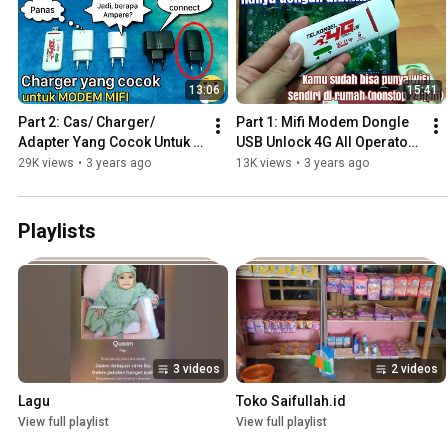
13:06
15:41
Part 2: Cas/ Charger/ 
Part 1: Mifi Modem Dongle 
Adapter Yang Cocok Untuk 
USB Unlock 4G All Operators 
Modem Mifi Agar Tidak 
500 Mbps Xidol K5188
29K views
•
3 years ago
13K views
•
3 years ago
Panas dan Tidak Disconnect
Playlists
3 videos
2 videos
Lagu
Toko Saifullah.id
View full playlist
View full playlist