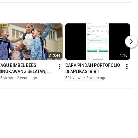
3:44
1:16
LAGU BIMBEL BEES 
CARA PINDAH PORTOFOLIO 
SINGKAWANG SELATAN, 
DI APLIKASI BIBIT
SEDAU
15 views
•
2 years ago
501 views
•
2 years ago