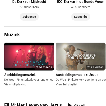
De Kerk van Mijdrecht
IKO: Kerken in de Ronde Venen
27 subscribers
49 subscribers
Subscribe
Subscribe
Muziek
52 videos
21 videos
Aanbiddingsmuziek
Aanbiddingsmuziek: Jezus
De Weg - Pinksterkerk voor jong en oud
De Weg - Pinksterkerk voor jong en ou
•
Playlist
View full playlist
View full playlist
FILM: Het Leven van Jezus
Play all