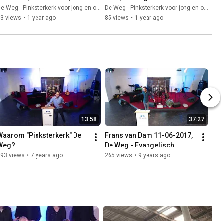
Weg Pinksterkerk
e Weg - Pinksterkerk voor jong en oud
De Weg - Pinksterkerk voor jong en oud
53 views
•
1 year ago
85 views
•
1 year ago
13:58
37:27
Waarom "Pinksterkerk" De 
Frans van Dam 11-06-2017, 
Weg?
De Weg - Evangelisch 
Centrum, Jezus ziet 
293 views
•
7 years ago
265 views
•
9 years ago
Zacheüs