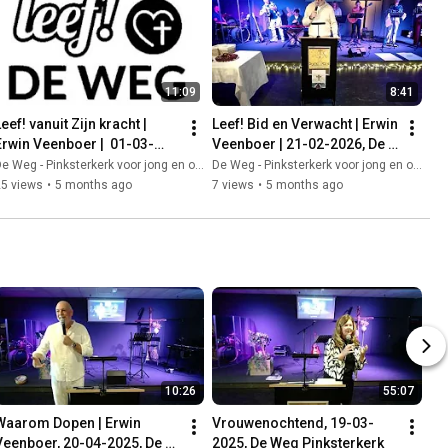
11:09
8:41
eef! vanuit Zijn kracht | 
Leef! Bid en Verwacht | Erwin 
Erwin Veenboer |  01-03-
Veenboer | 21-02-2026, De 
2026, Leef! De Weg 
Weg Pinksterkerk
e Weg - Pinksterkerk voor jong en oud
De Weg - Pinksterkerk voor jong en oud
Aanbiddingsavond
25 views
•
5 months ago
7 views
•
5 months ago
10:26
55:07
Waarom Dopen | Erwin 
Vrouwenochtend, 19-03-
Veenboer, 20-04-2025, De 
2025, De Weg Pinksterkerk