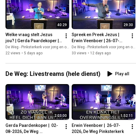
40:29
29:30
Welke vraag stelt Jezus 
Spreek en Preek Jezus | 
jou? | Gerda Paardekoper | 
Erwin Veenboer | 26-07-
02-08-2026, De Weg 
2026, De Weg Pinksterkerk
De Weg - Pinksterkerk voor jong en oud
De Weg - Pinksterkerk voor jong en oud
Pinksterkerk
22 views
•
5 days ago
33 views
•
12 days ago
De Weg: Livestreams (hele dienst)
Play all
2:03:00
1:52:11
Gerda Paardenkoper |  02-
Erwin Veenboer |  26-07-
08-2026, De Weg 
2026, De Weg Pinksterkerk