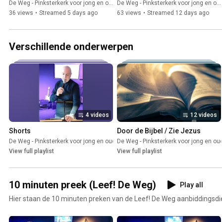
Pinksterkerk
De Weg - Pinksterkerk voor jong en oud
De Weg - Pinksterkerk voor jong en oud
36 views
•
Streamed 5 days ago
63 views
•
Streamed 12 days ago
Verschillende onderwerpen
4 videos
12 videos
Shorts
Door de Bijbel / Zie Jezus
De Weg - Pinksterkerk voor jong en oud
De Weg - Pinksterkerk voor jong en ou
•
Playlist
View full playlist
View full playlist
10 minuten preek (Leef! De Weg)
Play all
Hier staan de 10 minuten preken van de Leef! De Weg aanbiddingsdi