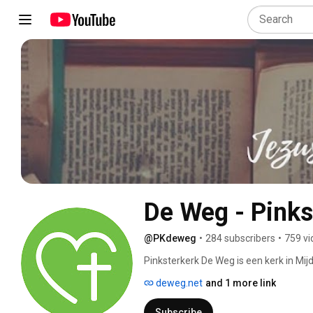
De Weg - Pinks
@PKdeweg
•
284 subscribers
•
759 vi
Pinksterkerk De Weg is een kerk in Mi
10.00u een dienst. Deze is ook live te 
deweg.net
and 1 more link
Subscribe