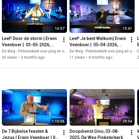
16:57
15:41
Leef! Door de storm | Erwin 
Leef! Je bent Welkom| Erwin 
L
Veenboer |  03-05-2026, 
Veenboer |  05-04-2026, 
Leef! De Weg
Leef! De Weg
De Weg - Pinksterkerk voor jong en oud
De Weg - Pinksterkerk voor jong en oud
D
26 views
•
3 months ago
11 views
•
4 months ago
1:10:06
29:54
De 7 Bijbelse feesten & 
Doopdienst Gino, 03-08-
Jezus | Erwin Veenboer | 03-
2025, De Weg Pinksterkerk