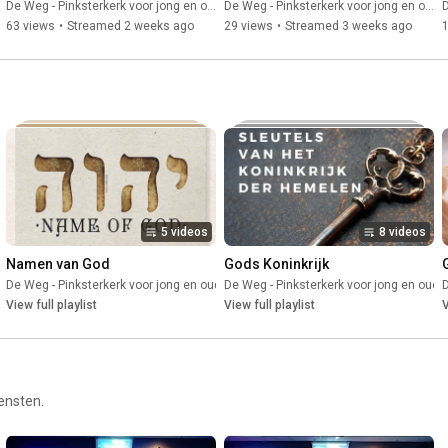
De Weg - Pinksterkerk voor jong en oud
De Weg - Pinksterkerk voor jong en oud
D
63 views
•
Streamed 2 weeks ago
29 views
•
Streamed 3 weeks ago
5 videos
8 videos
Namen van God
Gods Koninkrijk
d
De Weg - Pinksterkerk voor jong en oud
•
Playlist
De Weg - Pinksterkerk voor jong en oud
•
Playlist
D
•
View full playlist
View full playlist
V
ensten.