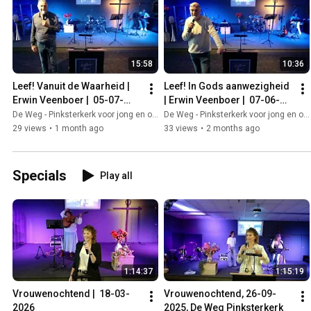
15:58
10:36
Leef! Vanuit de Waarheid | 
Leef! In Gods aanwezigheid 
Erwin Veenboer |  05-07-
| Erwin Veenboer |  07-06-
2026, De Weg Pinksterkerk
2026 , Leef je uit! in De Weg
De Weg - Pinksterkerk voor jong en oud
De Weg - Pinksterkerk voor jong en oud
29 views
•
1 month ago
33 views
•
2 months ago
Specials
Play all
1:14:37
1:15:19
Vrouwenochtend |  18-03-
Vrouwenochtend, 26-09-
2026 
2025, De Weg Pinksterkerk