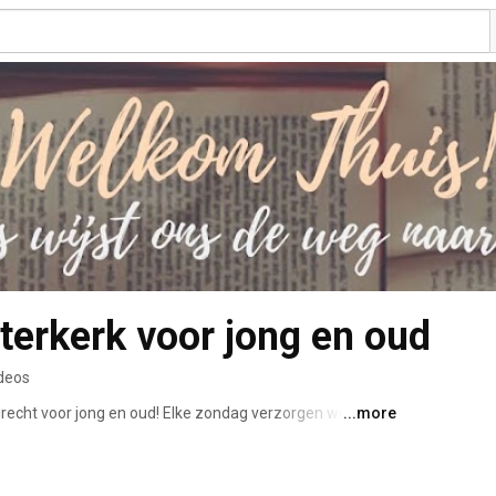
terkerk voor jong en oud
deos
jdrecht voor jong en oud! Elke zondag verzorgen we om 
...more
volgen via ons Youtube kanaal. 