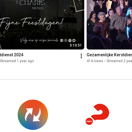
5:10:51
tdienst 2024
Gezamenlijke Kerstdien
Streamed 1 year ago
414 views
•
Streamed 2 yea