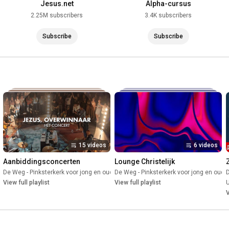
Jesus.net
Alpha-cursus
2.25M subscribers
3.4K subscribers
Subscribe
Subscribe
15 videos
6 videos
Aanbiddingsconcerten
Lounge Christelijk
d
De Weg - Pinksterkerk voor jong en oud
•
Playlist
De Weg - Pinksterkerk voor jong en oud
•
Playlist
D
•
View full playlist
View full playlist
V