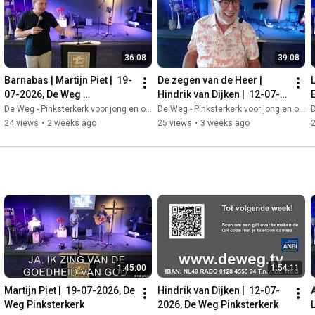
36:08
39:08
Barnabas | Martijn Piet |  19-
De zegen van de Heer | 
07-2026, De Weg 
Hindrik van Dijken |  12-07-
Pinksterkerk
2026, De Weg Pinksterkerk
De Weg - Pinksterkerk voor jong en oud
De Weg - Pinksterkerk voor jong en oud
D
24 views
•
2 weeks ago
25 views
•
3 weeks ago
1:45:00
1:54:11
Martijn Piet |  19-07-2026, De 
Hindrik van Dijken |  12-07-
Weg Pinksterkerk
2026, De Weg Pinksterkerk