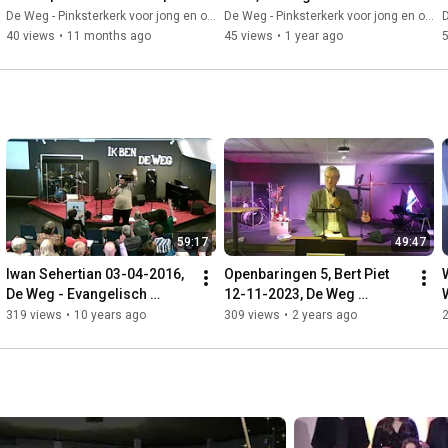
09-2025, De Weg 
De Weg - Pinksterkerk voor jong en oud
De Weg - Pinksterkerk voor jong en oud
D
Pinksterkerk
40 views
•
11 months ago
45 views
•
1 year ago
59:17
49:47
Iwan Sehertian 03-04-2016, 
Openbaringen 5, Bert Piet 
De Weg - Evangelisch 
12-11-2023, De Weg 
Centrum
Pinksterkerk
319 views
•
10 years ago
309 views
•
2 years ago