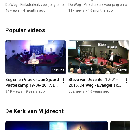
De Weg - Pinksterkerk voor jong en oud
De Weg - Pinksterkerk voor jong en oud
46 views
•
4 months ago
117 views
•
10 months ago
Popular videos
1:04:23
50:20
Zegen en Vloek - Jan Sjoerd 
Steve van Deventer 10-01-
Pasterkamp 18-06-2017, De 
2016, De Weg - Evangelisch 
Weg - Pinksterkerk voor 
Centrum
3.1K views
•
9 years ago
352 views
•
10 years ago
jong en oud
De Kerk van Mijdrecht