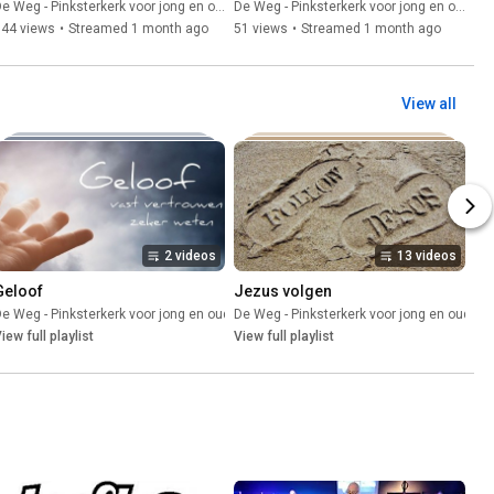
e Weg - Pinksterkerk voor jong en oud
De Weg - Pinksterkerk voor jong en oud
144 views
•
Streamed 1 month ago
51 views
•
Streamed 1 month ago
View all
2 videos
13 videos
Geloof
Jezus volgen
e Weg - Pinksterkerk voor jong en oud
Playlist
De Weg - Pinksterkerk voor jong en oud
•
Playlist
•
P
iew full playlist
View full playlist