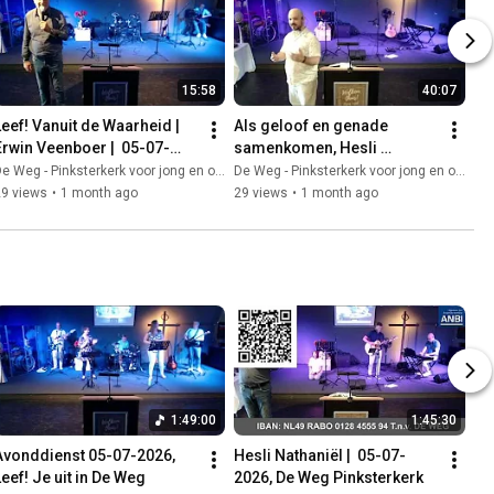
15:58
40:07
Leef! Vanuit de Waarheid | 
Als geloof en genade 
Erwin Veenboer |  05-07-
samenkomen, Hesli 
2026, De Weg Pinksterkerk
Nathaniel, 05-07-2026, De 
e Weg - Pinksterkerk voor jong en oud
De Weg - Pinksterkerk voor jong en oud
Weg Pinksterkerk
29 views
•
1 month ago
29 views
•
1 month ago
1:49:00
1:45:30
Avonddienst 05-07-2026, 
Hesli Nathaniël |  05-07-
Leef! Je uit in De Weg
2026, De Weg Pinksterkerk