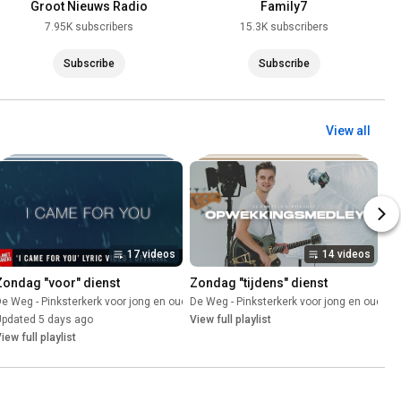
Groot Nieuws Radio
Family7
7.95K subscribers
15.3K subscribers
Subscribe
Subscribe
View all
17 videos
14 videos
Zondag "voor" dienst
Zondag "tijdens" dienst
e Weg - Pinksterkerk voor jong en oud
Playlist
De Weg - Pinksterkerk voor jong en oud
•
Playlist
•
P
Updated 5 days ago
View full playlist
iew full playlist