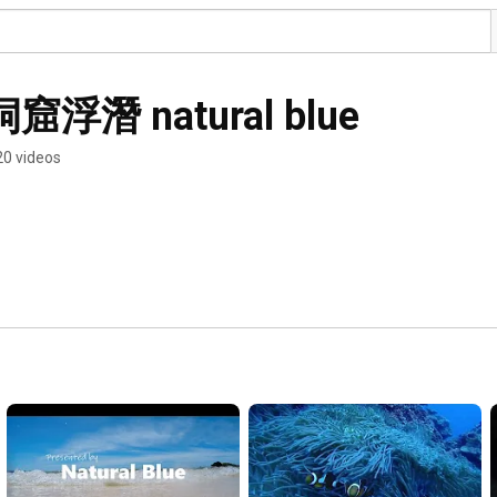
潛 natural blue
20 videos