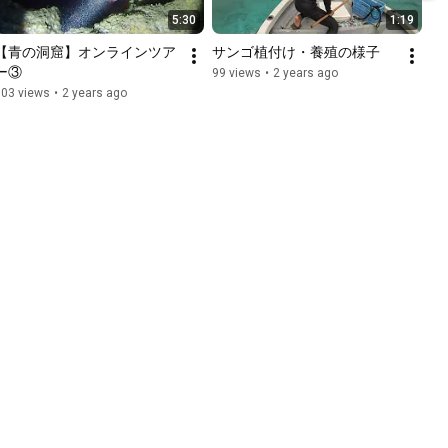
5:30
1:19
【青の洞窟】オンラインツア
サンゴ植付け・養殖の様子
ー③
99 views
•
2 years ago
103 views
•
2 years ago