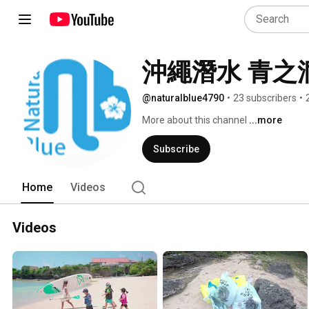
沖繩潛水 青之洞窟浮
@naturalblue4790
•
23 subscribers
•
More about this channel
...more
Subscribe
Home
Videos
Videos