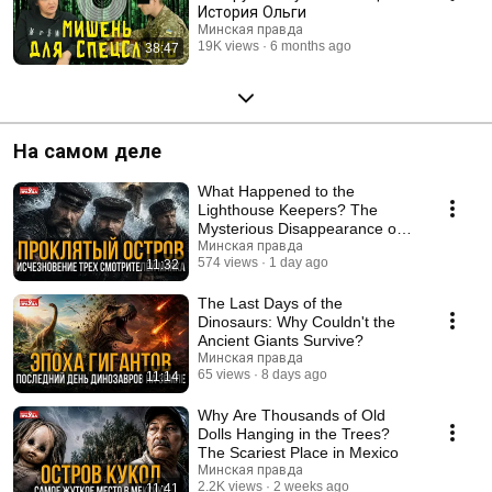
История Ольги
Минская правда
19K views
6 months ago
38:47
На самом деле
What Happened to the
Lighthouse Keepers? The
Mysterious Disappearance on
Eilean Mor
Минская правда
574 views
1 day ago
11:32
The Last Days of the
Dinosaurs: Why Couldn't the
Ancient Giants Survive?
Минская правда
65 views
8 days ago
11:14
Why Are Thousands of Old
Dolls Hanging in the Trees?
The Scariest Place in Mexico
Минская правда
2.2K views
2 weeks ago
11:41