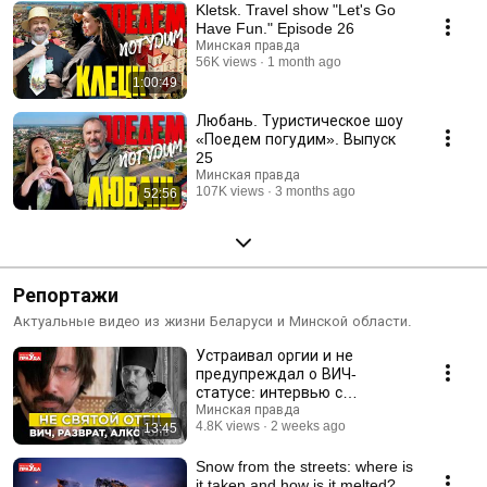
Kletsk. Travel show "Let's Go
Have Fun." Episode 26
Минская правда
56K views
1 month ago
1:00:49
Любань. Туристическое шоу
«Поедем погудим». Выпуск
25
Минская правда
107K views
3 months ago
52:56
Репортажи
Актуальные видео из жизни Беларуси и Минской области.
Устраивал оргии и не
предупреждал о ВИЧ-
статусе: интервью с
пострадавшим от
Минская правда
4.8K views
2 weeks ago
13:45
псевдосвященника
Snow from the streets: where is
it taken and how is it melted?