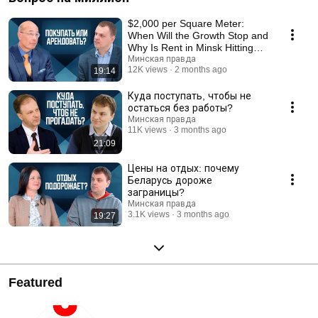
$2,000 per Square Meter:
When Will the Growth Stop and
Why Is Rent in Minsk Hitting
Records?
Минская правда
12K views
2 months ago
19:14
Куда поступать, чтобы не
остаться без работы?
Минская правда
11K views
3 months ago
21:09
Цены на отдых: почему
Беларусь дороже
заграницы?
Минская правда
3.1K views
3 months ago
19:27
Featured