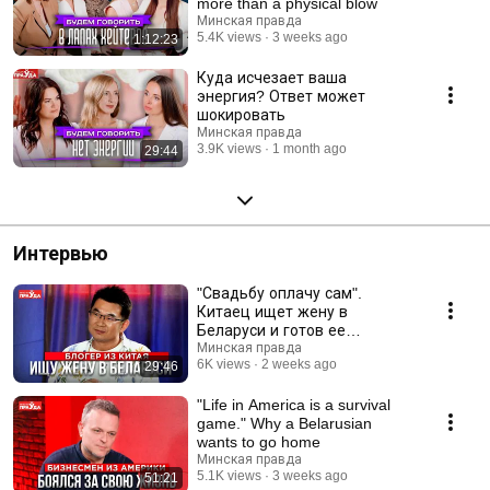
more than a physical blow
Минская правда
5.4K views
3 weeks ago
1:12:23
Куда исчезает ваша
энергия? Ответ может
шокировать
Минская правда
3.9K views
1 month ago
29:44
Интервью
"Свадьбу оплачу сам".
Китаец ищет жену в
Беларуси и готов ее
обеспечивать
Минская правда
6K views
2 weeks ago
29:46
"Life in America is a survival
game." Why a Belarusian
wants to go home
Минская правда
5.1K views
3 weeks ago
51:21