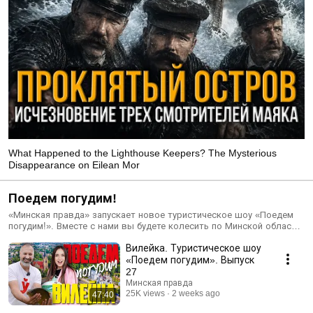
What Happened to the Lighthouse Keepers? The Mysterious
Disappearance on Eilean Mor
Поедем погудим!
«Минская правда» запускает новое туристическое шоу «Поедем
погудим!». Вместе с нами вы будете колесить по Минской области.
Мы покажем вам даже те места, куда до этого не ступала нога
Вилейка. Туристическое шоу
ведущего и видеоператора. Откройте для себя Минскую область
вместе с нашим туристическим проектом! Ну что, поедем
«Поедем погудим». Выпуск
погудим?
27
Минская правда
25K views
2 weeks ago
47:40