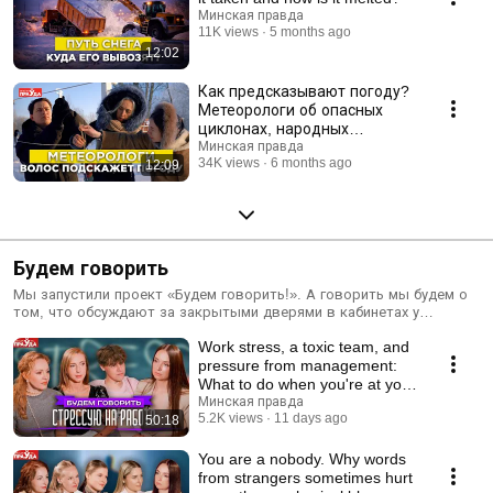
Минская правда
11K views
5 months ago
12:02
Как предсказывают погоду?
Метеорологи об опасных
циклонах, народных
приметах и несбывшихся
Минская правда
34K views
6 months ago
12:09
прогнозах
Будем говорить
Мы запустили проект «Будем говорить!». А говорить мы будем о
том, что обсуждают за закрытыми дверями в кабинетах у
психологов, психотерапевтов и сексологов.
Work stress, a toxic team, and
pressure from management:
What to do when you're at your
breaking ...
Минская правда
5.2K views
11 days ago
50:18
You are a nobody. Why words
from strangers sometimes hurt