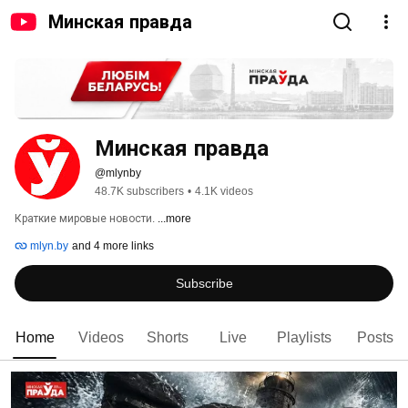
Минская правда
Минская правда
@mlynby
48.7K subscribers
•
4.1K videos
Краткие мировые новости. 
...more
mlyn.by
and 4 more links
Subscribe
Home
Videos
Shorts
Live
Playlists
Posts