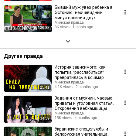
Бывший муж увез ребенка в
Эстонию: неочевидный
минус наличия двух
паспортов у ребенка
Минская правда
8K views
1 month ago
26:38
Другая правда
История зависимого: как
попытка “расслабиться”
превратилась в кошмар
Минская правда
4.1K views
2 months ago
25:41
Задания от мужчин, чаевые,
приваты и уголовная статья.
Откровения вебкамщицы
Минская правда
15K views
4 months ago
34:59
Украинские спецслужбы и
белорусская учительница.