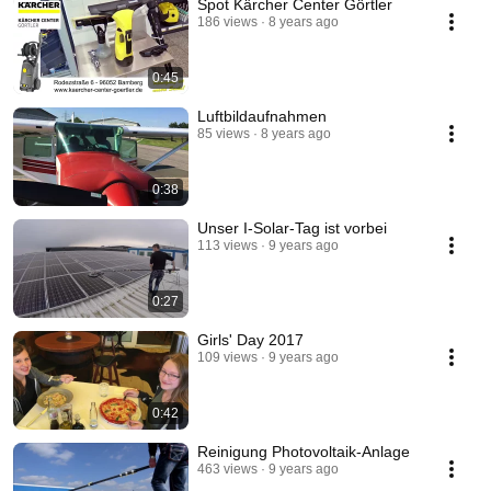
Spot Kärcher Center Görtler
186 views
8 years ago
0:45
Luftbildaufnahmen
85 views
8 years ago
0:38
Unser I-Solar-Tag ist vorbei
113 views
9 years ago
0:27
Girls' Day 2017
109 views
9 years ago
0:42
Reinigung Photovoltaik-Anlage
463 views
9 years ago