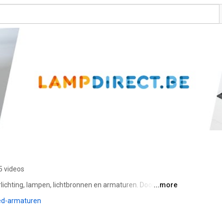
5 videos
erlichting, lampen, lichtbronnen en armaturen. Door onze 
...more
ment hebben wij voor elke toepassing een geschikte 
led-armaturen
k enkel uit gerenommeerde merken zoals Philips, Osram, 