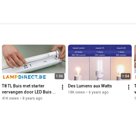
1:06
1:04
T8 TL Buis met starter 
Des Lumens aux Watts
vervangen door LED Buis 
18K views
•
6 years ago
conventioneel VSA  |  
41K views
•
8 years ago
Lampdirect.be