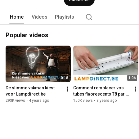
Home
Videos
Playlists
Popular videos
0:18
1:06
De slimme vakman kiest 
Comment remplacer vos 
voor Lampdirect.be
tubes fluorescents T8 par 
des tubes LED dans un 
293K views
•
4 years ago
150K views
•
8 years ago
luminaire avec ballast 
convent