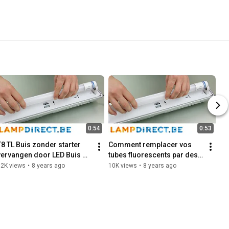
0:54
0:53
T8 TL Buis zonder starter 
Comment remplacer vos 
vervangen door LED Buis 
tubes fluorescents par des 
(elektronisch VSA) | 
tubes LED avec un ballast 
12K views
•
8 years ago
10K views
•
8 years ago
Lampdirect.be
électronique?