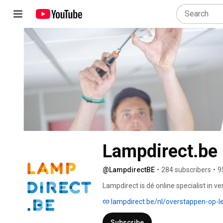
Lampdirect.be
@LampdirectBE
•
284 subscribers
•
9
Lampdirect is dé online specialist in v
jarenlange expertise en ruime assorti
lampdirect.be/nl/overstappen-op-
oplossing. Ons aanbod bestaat dan oo
Noxion & Sylvania. 
Subscribe