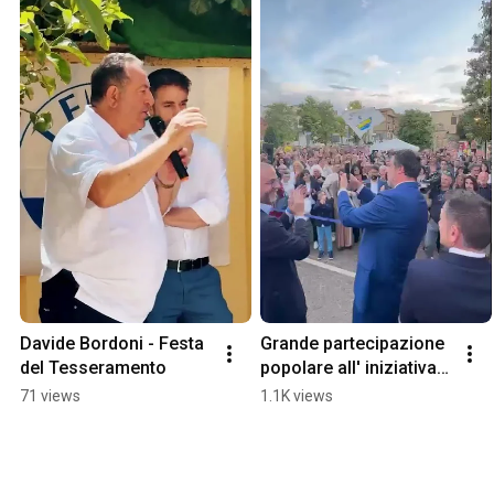
Davide Bordoni - Festa 
Grande partecipazione 
del Tesseramento
popolare all' iniziativa 
della Lega Salvini 
71 views
1.1K views
Premier a Fiano 
Romano