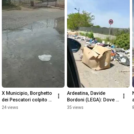
X Municipio, Borghetto 
Ardeatina, Davide 
dei Pescatori colpito da 
Bordoni (LEGA): Dove 
una perdita acqua, 
sono finite telecamere 
24 views
35 views
nessuno interviene
anti-zozzoni?