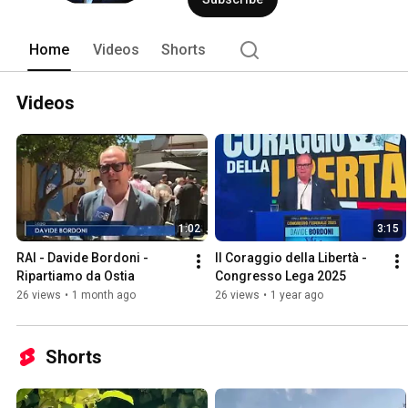
Home
Videos
Shorts
Videos
1:02
3:15
RAI - Davide Bordoni - 
Il Coraggio della Libertà - 
Ripartiamo da Ostia
Congresso Lega 2025
26 views
•
1 month ago
26 views
•
1 year ago
Shorts