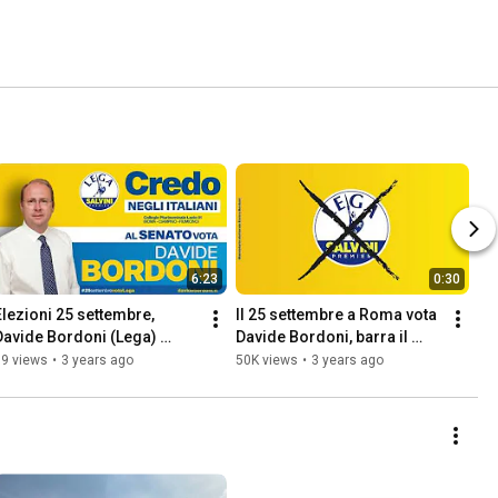
6:23
0:30
Elezioni 25 settembre, 
Il 25 settembre a Roma vota 
Davide Bordoni (Lega) 
Davide Bordoni, barra il 
interviene a Radio Roma 
simbolo della Lega Salvini 
59 views
•
3 years ago
50K views
•
3 years ago
Capitale
Premier