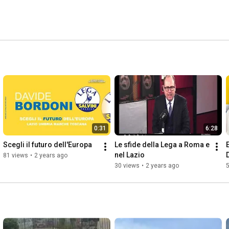
0:31
6:28
Scegli il futuro dell'Europa
Le sfide della Lega a Roma e 
nel Lazio
81 views
•
2 years ago
30 views
•
2 years ago