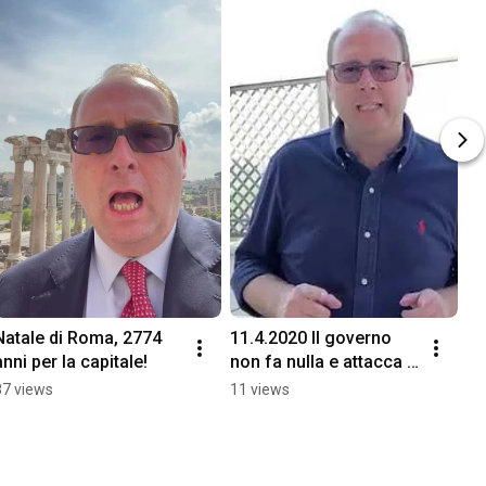
Natale di Roma, 2774 
11.4.2020 Il governo 
anni per la capitale!
non fa nulla e attacca 
l’opposizione
87 views
11 views