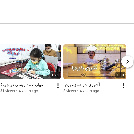
1:23
1:30
آشپزی خوشمزه بردیا
مهارت تندنویسی در چرتکه
351 views
•
4 years ago
8 views
•
4 years ago