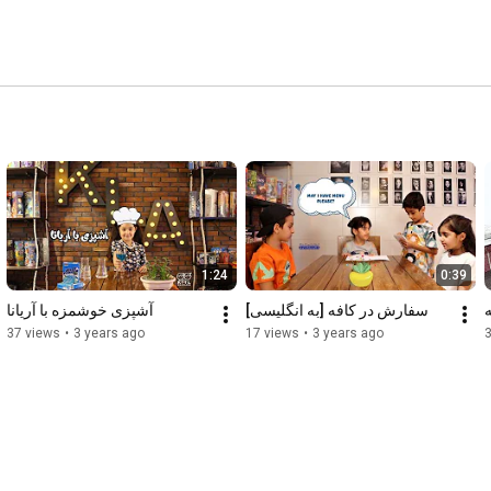
1:24
0:39
سفارش در کافه [به انگلیسی]
آشپزی خوشمزه با آریانا
37 views
•
3 years ago
17 views
•
3 years ago