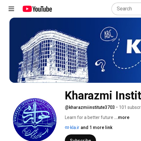
Kharazmi Insti
@kharazmiinstitute3703
•
101 subscr
Learn for a better future 
...more
kla.ir
and 1 more link
Subscribe