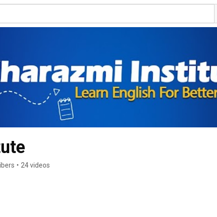
tute
ibers
•
24 videos