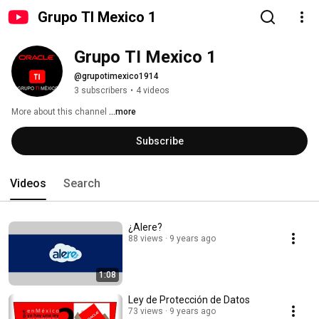
Grupo TI Mexico 1
Grupo TI Mexico 1
@grupotimexico1914
3 subscribers
•
4 videos
More about this channel
...more
Subscribe
Videos
Search
¿Alere?
88 views
9 years ago
1:08
Ley de Protección de Datos
73 views
9 years ago