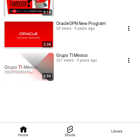
0:10
OracleOPN New Program
55 views
9 years ago
2:24
Grupo TI Mexico
267 views
9 years ago
5:50
Library
Home
Shorts