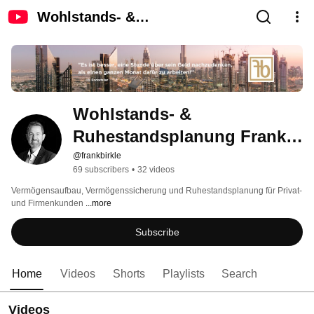
Wohlstands- &
Ruhestandsplanung Frank
Birkle
Wohlstands- & 
Ruhestandsplanung Frank 
Birkle
@frankbirkle
69 subscribers
•
32 videos
Vermögensaufbau, Vermögenssicherung und Ruhestandsplanung für Privat- 
und Firmenkunden 
...more
Subscribe
Home
Videos
Shorts
Playlists
Search
Videos