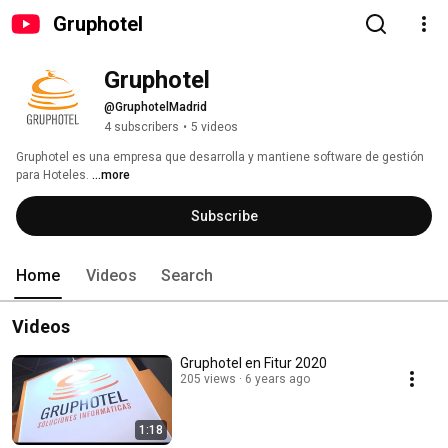
Gruphotel
Gruphotel
@GruphotelMadrid
4 subscribers
•
5 videos
Gruphotel es una empresa que desarrolla y mantiene software de gestión 
para Hoteles. 
...more
Subscribe
Home
Videos
Search
Videos
Gruphotel en Fitur 2020
205 views
6 years ago
1:18