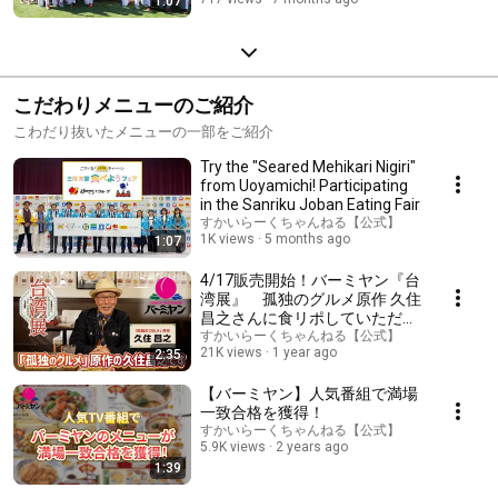
1:07
こだわりメニューのご紹介
こわだり抜いたメニューの一部をご紹介
Try the "Seared Mehikari Nigiri"
from Uoyamichi! Participating
in the Sanriku Joban Eating Fair
すかいらーくちゃんねる【公式】
1K views
5 months ago
1:07
4/17販売開始！バーミヤン『台
湾展』 孤独のグルメ原作 久住
昌之さんに食リポしていただき
ました！
すかいらーくちゃんねる【公式】
21K views
1 year ago
2:35
【バーミヤン】人気番組で満場
一致合格を獲得！
すかいらーくちゃんねる【公式】
5.9K views
2 years ago
1:39