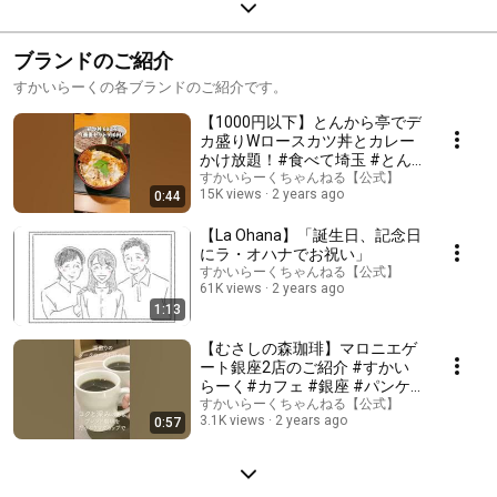
ブランドのご紹介
すかいらーくの各ブランドのご紹介です。
【1000円以下】とんから亭でデ
カ盛りWロースカツ丼とカレー
かけ放題！#食べて埼玉 #とん
から亭 #かつ丼 #カレーかけ放
すかいらーくちゃんねる【公式】
15K views
2 years ago
0:44
題 #Wロースかつ #すかいらー
く
【La Ohana】「誕生日、記念日
にラ・オハナでお祝い」
すかいらーくちゃんねる【公式】
61K views
2 years ago
1:13
【むさしの森珈琲】マロニエゲ
ート銀座2店のご紹介 #すかい
らーく#カフェ #銀座 #パンケ
ーキ #有楽町駅 #コーヒー #新
すかいらーくちゃんねる【公式】
3.1K views
2 years ago
0:57
店舗 #癒し#こだわり珈琲 #ド
リンク #おすすめカフェ