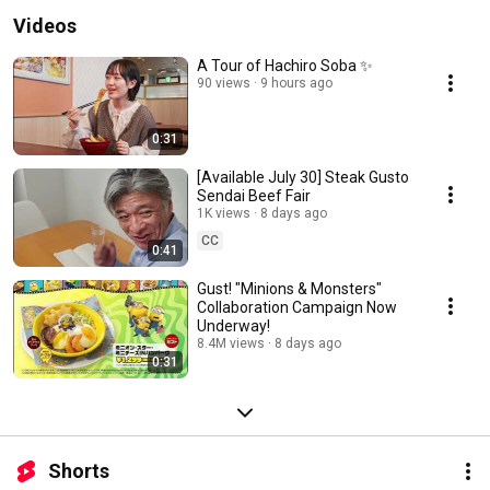
Videos
A Tour of Hachiro Soba ✨
90 views
9 hours ago
0:31
[Available July 30] Steak Gusto
Sendai Beef Fair
1K views
8 days ago
CC
0:41
Gust! "Minions & Monsters"
Collaboration Campaign Now
Underway!
8.4M views
8 days ago
0:31
Shorts