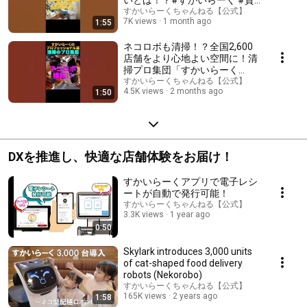
いとは！？#すかいらーく #資
さんうどん #資さん #ごぼ天 #
すかいらーくちゃんねる【公式】
7K views
1 month ago
1:55
うどん #北九州
ネコロボも清掃！？全国2,600
店舗をより心地よい空間に！清
掃プロ集団「すかいらーく
D&M」#すかいらーく #猫ロボ
すかいらーくちゃんねる【公式】
4.5K views
2 months ago
1:50
ット #ファミレス #ガスト #バ
ーミヤン #しゃぶ葉 #ジョナサ
ン #ベラボット
DXを推進し、快適な店舗体験をお届け！
すかいらーくアプリで電子レシ
ートが自動で発行可能！
すかいらーくちゃんねる【公式】
3.3K views
1 year ago
0:50
Skylark introduces 3,000 units
of cat-shaped food delivery
robots (Nekorobo)
すかいらーくちゃんねる【公式】
165K views
2 years ago
1:58