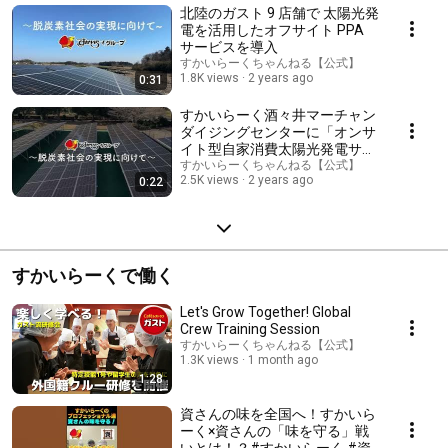
北陸のガスト 9 店舗で 太陽光発
電を活用したオフサイト PPA
サービスを導入
すかいらーくちゃんねる【公式】
1.8K views
2 years ago
0:31
すかいらーく酒々井マーチャン
ダイジングセンターに「オンサ
イト型自家消費太陽光発電サー
ビス」を導入
すかいらーくちゃんねる【公式】
2.5K views
2 years ago
0:22
すかいらーくで働く
Let's Grow Together! Global
Crew Training Session
すかいらーくちゃんねる【公式】
1.3K views
1 month ago
1:28
資さんの味を全国へ！すかいら
ーく×資さんの「味を守る」戦