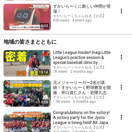
すかいらーくに新しい仲間が登
場！
すかいらーくちゃんねる【公式】
82K views
4 years ago
0:33
地域の皆さまとともに
Little League Insider! Inagi Little
League's practice session &
special baseball clinic by
former...
すかいらーくちゃんねる【公式】
1K views
2 months ago
10:14
元メジャーリーガー2名が講
師！すかいらーく野球教室を開
催 井口資仁さん・岩隈久志さ
んのご指南に約200名の子ども
すかいらーくちゃんねる【公式】
1.3K views
5 months ago
0:59
たちが熱狂
Congratulations on the victory!
A victory party for the Jyoto
League is being held! All-Japan
Lit...
すかいらーくちゃんねる【公式】
717 views
7 months ago