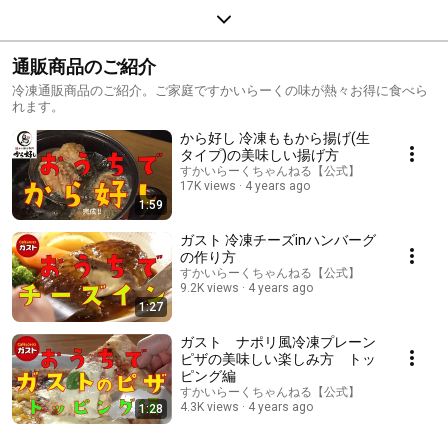
通販商品のご紹介
冷凍通販商品のご紹介。ご家庭ですかいらーくの味が熱々お得に食べら
れます。
から好し 冷凍ももから揚げ(生
タイプ)の美味しい揚げ方
すかいらーくちゃんねる【公式】
17K views
4 years ago
1:59
ガスト 冷凍チーズinハンバーグ
の作り方
すかいらーくちゃんねる【公式】
9.2K views
4 years ago
1:27
ガスト ナポリ風冷凍プレーン
ピザの美味しい楽しみ方 トッ
ピング編
すかいらーくちゃんねる【公式】
4.3K views
4 years ago
1:28