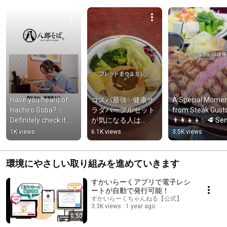
Have you heard of 
コスパ最強✨健康サ
A Special Momen
Hachiro Soba? ✨ 
ラダバーフルセット
from Steak Gusto
Definitely check it 
が気になる人は
👨‍👩‍👧‍👦✨🥩 Sen
out if you're 
「🥗」でおしえて！
Beef Fair Now On
1K views
6.1K views
3.5K views
interested!
#すかいらーく #ス
テーキガスト #食べ
放題 #お得 #サラダ
環境にやさしい取り組みを進めていきます
バ-
すかいらーくアプリで電子レシ
ートが自動で発行可能！
すかいらーくちゃんねる【公式】
3.3K views
1 year ago
0:50