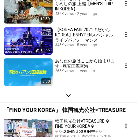
りめしの旅 上編【MEN'S TRIP
IN KOREA】
434K views
2 years ago
13:59
【KOREA FAIR 2021 #だから
KOREA】ENHYPENスペシャル
ライブパフォーマンス
345K views
5 years ago
18:55
あなたの旅はここから始まりま
す - 務安国際空港
266K views
1 year ago
3:30
「FIND YOUR KOREA」 韓国観光公社×TREASURE
韓国観光公社×TREASURE 💎
FIND YOUR KOREA💎
✨✨COMING SOON‼‼✨✨
韓国観光公社 日本公式チャンネル