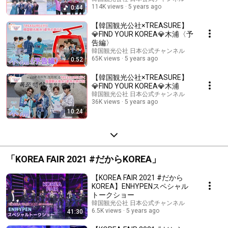
114K views
5 years ago
0:44
【韓国観光公社×TREASURE】
💎FIND YOUR KOREA💎木浦〈予
告編〉
韓国観光公社 日本公式チャンネル
65K views
5 years ago
0:52
【韓国観光公社×TREASURE】
💎FIND YOUR KOREA💎木浦
韓国観光公社 日本公式チャンネル
36K views
5 years ago
10:24
「KOREA FAIR 2021 #だからKOREA」
【KOREA FAIR 2021 #だから
KOREA】ENHYPENスペシャル
トークショー
韓国観光公社 日本公式チャンネル
6.5K views
5 years ago
41:30