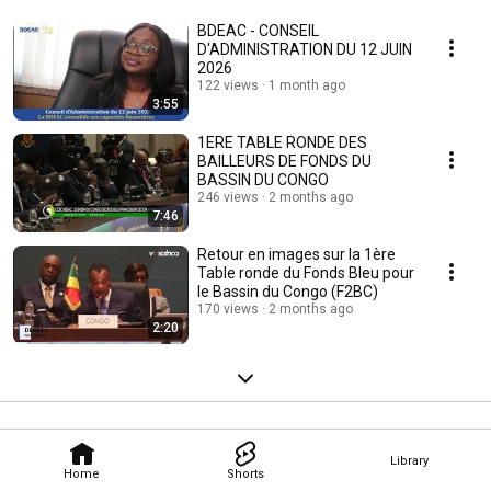
BDEAC - CONSEIL
D'ADMINISTRATION DU 12 JUIN
2026
122 views
1 month ago
3:55
1ERE TABLE RONDE DES
BAILLEURS DE FONDS DU
BASSIN DU CONGO
246 views
2 months ago
7:46
Retour en images sur la 1ère
Table ronde du Fonds Bleu pour
le Bassin du Congo (F2BC)
170 views
2 months ago
2:20
Library
Home
Shorts