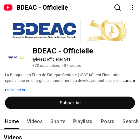
BDEAC - Officielle
BDEAC - Officielle
@bdeacofficielle1541
823 subscribers
•
87 videos
La Banque des Etats de l'Afrique Centrale (#BDEAC) est l'institution 
spécialisée en charge du financement du développement des pays 
...more
membres de la Communauté Économique et Monétaire de l’Afrique 
bdeac.org
Centrale (#cemac). 
Subscribe
Home
Videos
Shorts
Playlists
Posts
Search
Videos