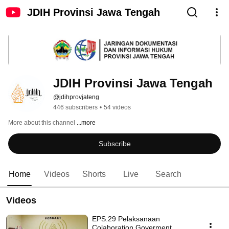
JDIH Provinsi Jawa Tengah
JDIH Provinsi Jawa Tengah
@jdihprovjateng
446 subscribers
•
54 videos
More about this channel
...more
Subscribe
Home
Videos
Shorts
Live
Search
Videos
EPS.29 Pelaksanaan
Colaboration Goverment