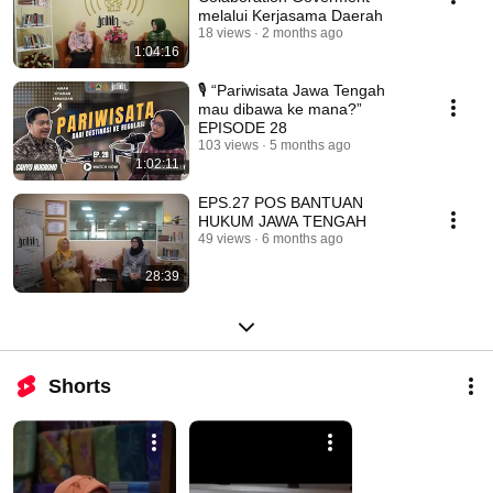
melalui Kerjasama Daerah
18 views
2 months ago
1:04:16
🎙️ “Pariwisata Jawa Tengah
mau dibawa ke mana?”
EPISODE 28
103 views
5 months ago
1:02:11
EPS.27 POS BANTUAN
HUKUM JAWA TENGAH
49 views
6 months ago
28:39
Shorts