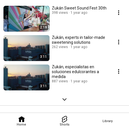
Zukán Sweet Sound Fest 30th
398 views
1 year ago
2:19
Zukán, experts in tailor-made
sweetening solutions
262 views
1 year ago
3:11
Zukán, especialistas en
soluciones edulcorantes a
medida
887 views
1 year ago
3:11
Library
Home
Shorts