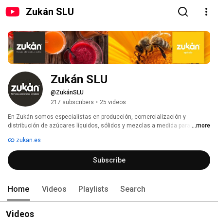
Zukán SLU
Zukán SLU
@ZukánSLU
217 subscribers
•
25 videos
En Zukán somos especialistas en producción, comercialización y 
distribución de azúcares líquidos, sólidos y mezclas a medida para 
...more
diferentes sectores de alimentación y bebidas. Nuestro fuerte es el 
zukan.es
desarrollo de productos específicos a la medida de cada cliente, y que 
aporten valor a su cadena de producción, mejorando costes y calidad de 
Subscribe
producto final. 
Home
Videos
Playlists
Search
Videos