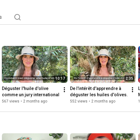
s
10:17
2:35
Déguster l'huile d'olive 
De l'intérêt d'apprendre à 
comme un jury international
déguster les huiles d'olives.
567 views
•
2 months ago
552 views
•
2 months ago
1