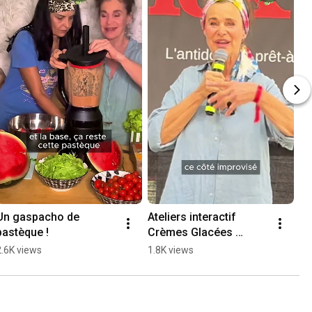
Un gaspacho de 
Ateliers interactif 
pastèque !
Crèmes Glacées 
OFFERT !
2.6K views
1.8K views