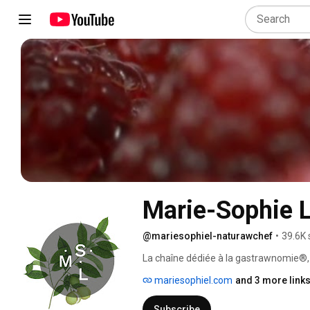
Marie-Sophie 
@mariesophiel-naturawchef
•
39.6K 
La chaîne dédiée à la gastrawnomie®, l
mariesophiel.com
and 3 more link
Subscribe