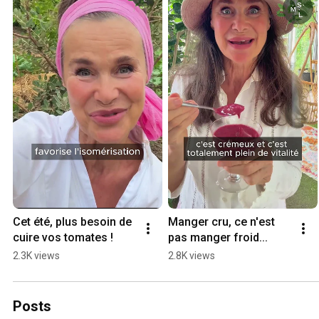
Cet été, plus besoin de 
Manger cru, ce n'est 
cuire vos tomates !
pas manger froid...
2.3K views
2.8K views
Posts