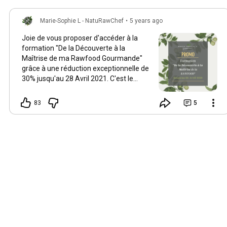
Marie-Sophie L - NatuRawChef
•
5 years ago
Joie de vous proposer d'accéder à la
formation "De la Découverte à la
Maîtrise de ma Rawfood Gourmande"
grâce à une réduction exceptionnelle de
30% jusqu'au 28 Avril 2021. C'est le
moment de prendre soin de vous ! Ma
cuisine végétale et crue à transformé
83
5
ma vie, j'ai hâte qu'elle enchante la vôtre
! Je suis avec vous pour vous
accompagner individuellement et
personnellement en ligne au fil de votre
progression ! Comptez sur moi, je reste
à votre écoute ... Joyeusement ! Marie-
Sophie