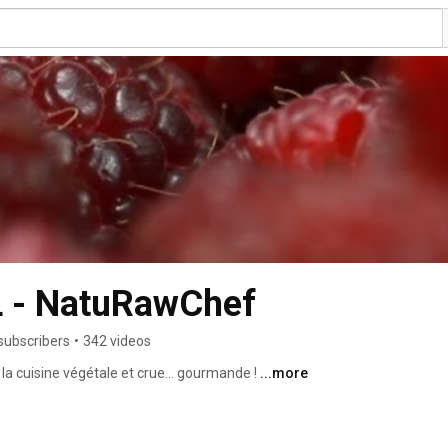
L - NatuRawChef
subscribers
•
342 videos
a cuisine végétale et crue... gourmande ! 
...more
s