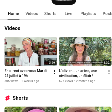
Home
Videos
Shorts
Live
Playlists
Post
Videos
3:29
6:32
En direct avec vous Mardi 
L'olivier... un arbre, une 
21 juillet à 19h !
civilisation, un élixir !
505 views
•
2 weeks ago
626 views
•
2 months ago
Shorts