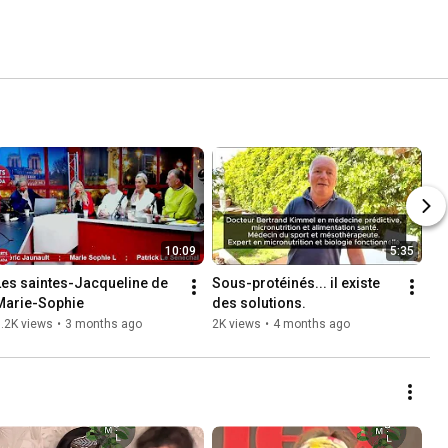
10:09
5:35
Les saintes-Jacqueline de 
Sous-protéinés... il existe 
Marie-Sophie
des solutions.
.2K views
•
3 months ago
2K views
•
4 months ago