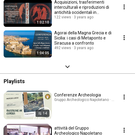
Acquisizioni, trasferimenti
interculturali e riproduzioni di
antichità occidentali in
Giappone
122 views
3 years ago
1:02:10
Agorai della Magna Grecia e di
Sicilia: i casi di Metaponto e
Siracusa a confronto
492 views
3 years ago
1:04:05
Playlists
Conferenze Archeologia
Gruppo Archeologico Napoletano · Playlist
14
attività del Gruppo
Archeologico Napoletano