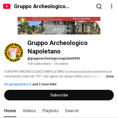
Gruppo Archeologico
Napoletano
Gruppo Archeologico 
Napoletano
@gruppoarcheologiconapoleta9996
168 subscribers
•
24 videos
Il GRUPPO ARCHEOLOGICO NAPOLETANO è un'associazione autonoma di 
volontariato nata nel 1971 che opera nel campo della conoscenza, della 
...more
tutela e della valorizzazione dei beni culturali, in particolare archeologici 
ganapoletano.it
and 2 more links
della regione Campania. 
Subscribe
Home
Videos
Playlists
Search