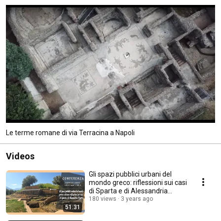
Le terme romane di via Terracina a Napoli
Videos
Gli spazi pubblici urbani del
mondo greco: riflessioni sui casi
di Sparta e di Alessandria
d'Egitto
180 views
3 years ago
51:31