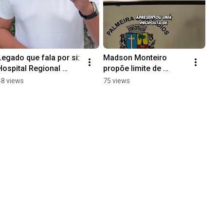
Legado que fala por si: 
Madson Monteiro 
Hospital Regional 
propõe limite de 
reforça força política 
gastos com shows em 
48 views
75 views
de Júlio Cezar
Palmeira