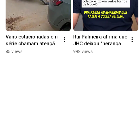
Vans estacionadas em 
Rui Palmeira afirma que 
série chamam atenção 
JHC deixou "herança 
durante ato de JHC em 
maldita" e Prefeitura 
85 views
998 views
Palmeira dos Índios
quebrada para Rodrigo 
Cunha