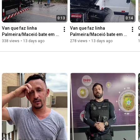
0:13
0:14
Van que faz linha 
Van que faz linha 
Palmeira/Maceió bate em 
Palmeira/Maceió bate em 
caçamba na BR-316 e deixa 
caçamba na BR-316 e deixa 
338 views
•
13 days ago
278 views
•
13 days ago
vários feridos em 
vários feridos
Maribondo