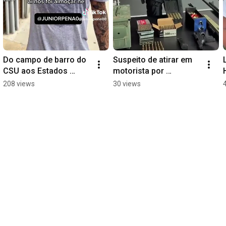
Do campo de barro do 
Suspeito de atirar em 
CSU aos Estados 
motorista por 
Unidos: a virada de vida 
aplicativo é preso com 
208 views
30 views
de Cicinho, ex-CSE
arsenal de guerra em 
Maceió