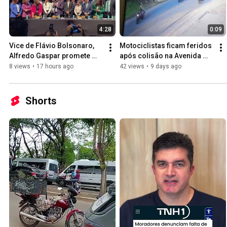
4:28
0:09
Vice de Flávio Bolsonaro, 
Motociclistas ficam feridos 
Alfredo Gaspar promete 
após colisão na Avenida 
combate à corrupção
Rotary, em Palmeira
8 views
•
17 hours ago
42 views
•
9 days ago
Shorts