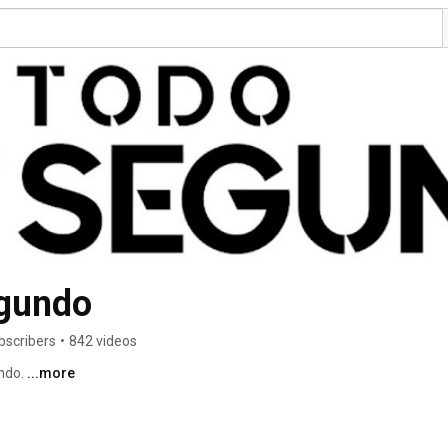
egundo
bscribers
•
842 videos
ndo. 
...more