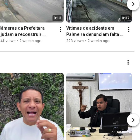
0:13
0:37
Câmeras da Prefeitura 
Vítimas de acidente em 
ajudam a reconstruir 
Palmeira denunciam falta 
acidente que matou 
de apoio por parte de 
141 views
•
2 weeks ago
223 views
•
2 weeks ago
servidora municipal
motorista