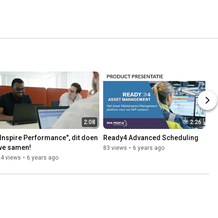
2:08
2:26
"Inspire Performance", dit doen 
Ready4 Advanced Scheduling
we samen!
83 views
•
6 years ago
24 views
•
6 years ago