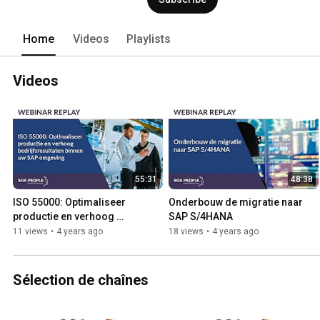
Home
Videos
Playlists
Videos
55:31
48:38
ISO 55000: Optimaliseer 
Onderbouw de migratie naar 
productie en verhoog 
SAP S/4HANA
bedrijfsresultaten binnen uw 
11 views
•
4 years ago
18 views
•
4 years ago
SAP omgeving
Sélection de chaînes