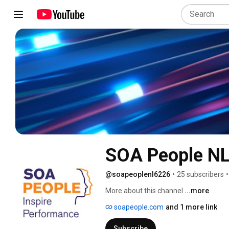
SOA People N
@soapeoplenl6226
•
25 subscribers
•
More about this channel
...more
soapeople.com
and 1 more link
Subscribe