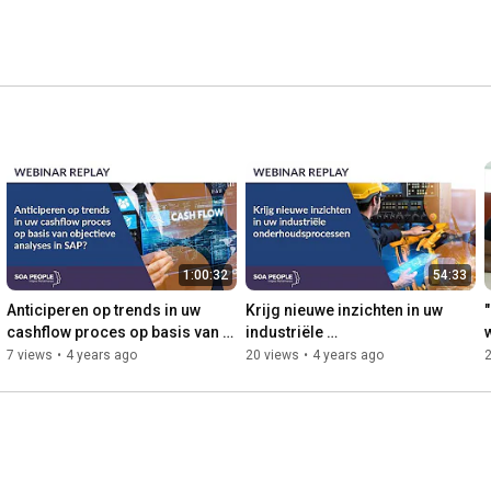
1:00:32
54:33
Anticiperen op trends in uw 
Krijg nieuwe inzichten in uw 
cashflow proces op basis van 
industriële 
objectieve analyses in SAP?
onderhoudsprocessen
7 views
•
4 years ago
20 views
•
4 years ago