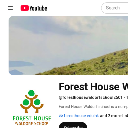
Forest House W
@foresthousewaldorfschool2501
•
Forest House Waldorf school is a non-pr
education to all who seek it, regardless 
foresthouse.edu.hk
and 2 more lin
Subscribe