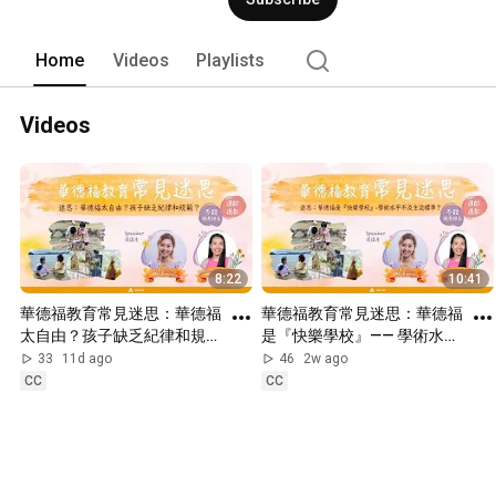
Home
Videos
Playlists
Videos
8:22
10:41
華德福教育常見迷思：華德福
華德福教育常見迷思：華德福
太自由？孩子缺乏紀律和規
是『快樂學校』—— 學術水平
範？
不及主流標準？
33
11d ago
46
2w ago
CC
CC