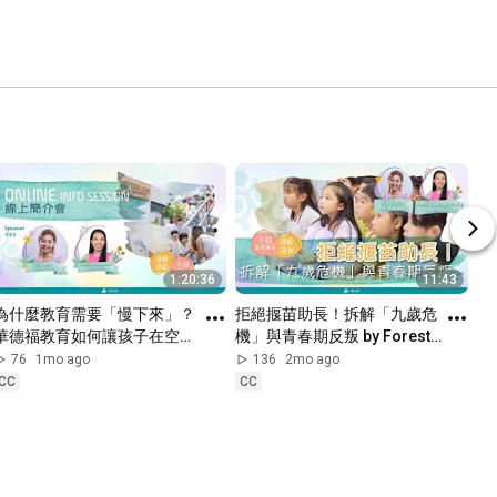
1:20:36
11:43
為什麼教育需要「慢下來」？
拒絕揠苗助長！拆解「九歲危
華德福教育如何讓孩子在空間
機」與青春期反叛 by Forest 
與信任下蛻變成長？
House Waldorf School (樹宏
76
1mo ago
136
2mo ago
學校)(香港第一間註冊華德福
CC
CC
學校)