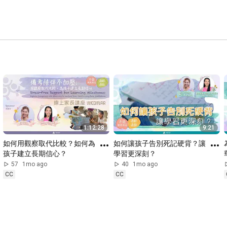
1:12:28
9:21
如何用觀察取代比較？如何為
如何讓孩子告別死記硬背？讓
孩子建立長期信心？
學習更深刻？
57
1mo ago
40
1mo ago
CC
CC