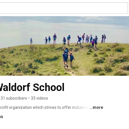
aldorf School
131 subscribers
•
33 videos
ofit organization which strives to offer inclusive 
...more
of religion, political background or culture. 
ks