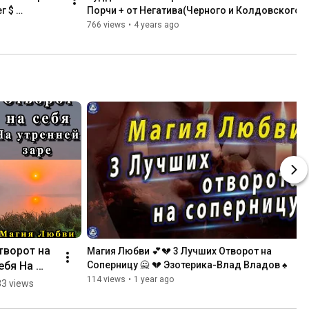
 $ 
Порчи + от Негатива(Черного и Колдовского) | 
Эзотерика-Влад
766 views
•
4 years ago
творот на 
Магия Любви 💕💔 3 Лучших Отворот на 
ебя На 
Соперницу 🙅 ‍💔 Эзотерика-Влад Владов ♠
тренней 
114 views
•
1 year ago
3 views
ре 🙅 💔 