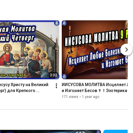
агия 
юбви 💕💔 
зотерика-
лад 
ладов ♠
3:32
сусу Христу на Великий 
ИИСУСОВА МОЛИТВА Исцеляет Люб
рг) для Крепкого 
и Изгоняет Бесов ✝ ☦ Эзотерика-В
а
171 views
•
1 year ago