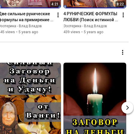
4:21
8:22
Две сильные рунические 
4 РУНИЧЕСКИЕ ФОРМУЛЫ 
формулы на примирение 
ЛЮБВИ (Поиск истинной 
людей находящихся в 
любви и второй 
Эзотерика - Влад Владов
Эзотерика - Влад Владов
ссоре | Эзотерика-Влад 
половинки)💞 | Эзотерика-
445 views
•
5 years ago
439 views
•
5 years ago
Владов ♦☮☸
Влад Владов 💞♠