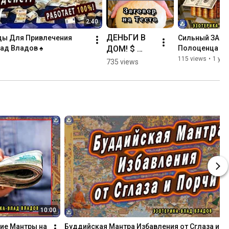
2:40
ДЕНЬГИ В 
ы Для Привлечения 
Сильный ЗАГО
ДОМ! $ 
лад Владов ♠
Полоценца $ Р
Влад Владов ♠
Заговор на 
115 views
•
1 yea
735 views
Тесто $ 
Работает 
100%!  $ 💰
💵 
Эзотерика-
Влад 
Владов ♠ 💰 
Shorts
10:00
ие Мантры на 
Буддийская Мантра Избавления от Сглаза и 