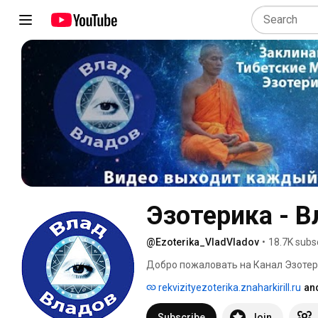
Эзотерика - 
@Ezoterika_VladVladov
•
18.7K subs
Добро пожаловать на Канал Эзотер
rekvizityezoterika.znaharkirill.ru
an
Subscribe
Join