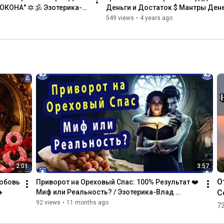
КОНА" 🔯🕉 Эзотерика-
Деньги и Достаток $ Мантры Денег
Эзотерика-Влад Владов$
549 views
•
4 years ago
2:01
3:57
О
юбовь 
Приворот на Ореховый Спас: 100% Результат ❤️ 
С
♠
Миф или Реальность? / Эзотерика-Влад 
Владов ♠
У
92 views
•
11 months ago
73
За