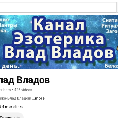
Влад Владов
cribers
•
426 videos
ика-Влад Владов! 
...more
d 4 more links
Community