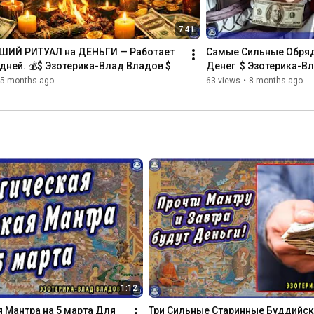
#Эзотрерика_Влад_Владов
#денежнаямагия
#ритуалы
#апрель
#заговорынаденьги
#шепотки
#богатство
7:41
ИЙ РИТУАЛ на ДЕНЬГИ — Работает 
Самые Сильные Обряд
 дней. 💰$ Эзотерика-Влад Владов $
Денег  $ Эзотерика-В
5 months ago
63 views
•
8 months ago
1:12
 Мантра на 5 марта Для 
Три Сильные Старинные Буддийск