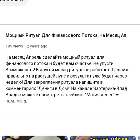
Мощный Ритуал Для Финансового Потока, На Месяц Апрель! $ Не Упусти Возможность! $ Эзотерика-Влад $
195 views
2 years ago
На месяц Апрель сделайте мощный ритуал для 
финансового потока и будет вам счастье! Не упусти 
Возможность! В другой месяц ритуал не работает! Делайте 
правильно на растущей луне и результат уже будет через 
неделю! Для закрепления ритуала напишите в 
комментариях "Деньги в Дом!" На канале Эзотерика-Влад 
Владов можете посмотреть плейлист "Магия денег" ➡ 
https://www.youtube.com/playlist?list...
READ MORE
*********************************************************
***********************

Купить Пдф(pdf)-книги: 🔯🕉

1) "58 Тибетских мантр заклинаний на все случаи жизни!" ➡ 
https://vladimirkuz.ru/tibetskie-mant...
2) "Магические мантры-заклинания Тибета" ➡ 