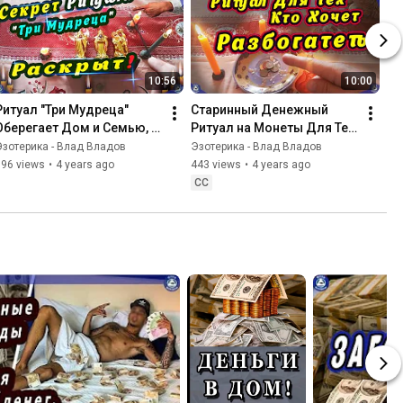
10:56
10:00
Ритуал "Три Мудреца" 
Старинный Денежный 
Оберегает Дом и Семью, 
Ритуал на Монеты Для Тех 
Даёт Счастье, Долголетие 
Кто Хочет Разбогатеть( 2 
Эзотерика - Влад Владов
Эзотерика - Влад Владов
и Богатство $ | Эзотерика-
варианта| Эзотерика-Влад 
396 views
•
4 years ago
443 views
•
4 years ago
Влад
Владов
CC