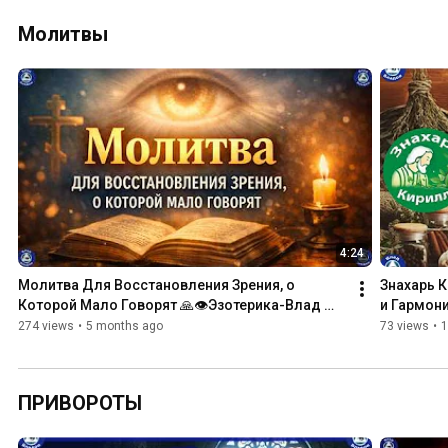
Missing His 
Wife 💔🕯️| 
Молитвы
Esoterics - 
Vlad Vladov 
🔮
4:24
Молитва Для Восстановления Зрения, о 
Знахарь К
Которой Мало Говорят 🙏👁️Эзотерика-Влад 
и Гармони
Владов ✝ ☦
274 views
•
5 months ago
73 views
•
1
ПРИВОРОТЫ