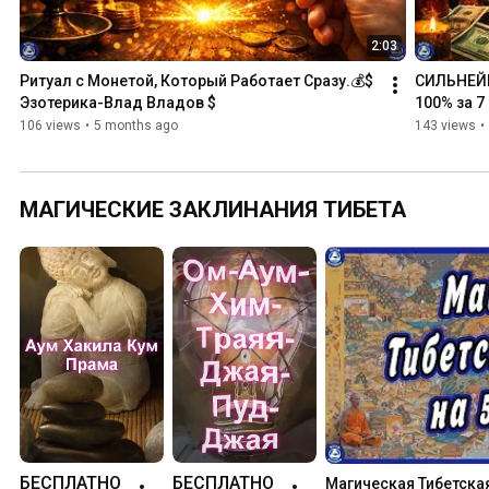
2:03
Ритуал с Монетой, Который Работает Сразу.💰$ 
СИЛЬНЕЙШ
Эзотерика-Влад Владов $
100% за 7
106 views
•
5 months ago
143 views
•
МАГИЧЕСКИЕ ЗАКЛИНАНИЯ ТИБЕТА
БЕСПЛАТНО
БЕСПЛАТНО
Магическая Тибетская