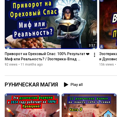
3:57
Приворот на Ореховый Спас: 100% Результат ❤️ 
Эзотерика
Миф или Реальность? / Эзотерика-Влад 
и Духовно
Владов ♠
♠
92 views
•
11 months ago
156 views
•
РУНИЧЕСКАЯ МАГИЯ
Play all