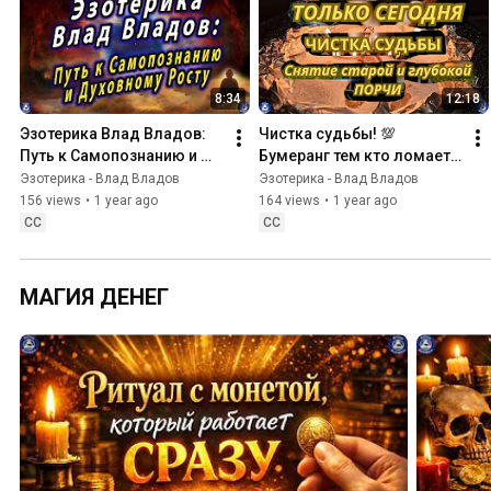
8:34
12:18
Эзотерика Влад Владов: 
Чистка судьбы! 💯 
Путь к Самопознанию и 
Бумеранг тем кто ломает 
Духовному Росту 🔯 Кто 
вашу судьбу! 🪐 
Эзотерика - Влад Владов
Эзотерика - Влад Владов
такой Влад Владов? ♠
Эзотерика-Влад Владов ♠
156 views
•
1 year ago
164 views
•
1 year ago
CC
CC
МАГИЯ ДЕНЕГ