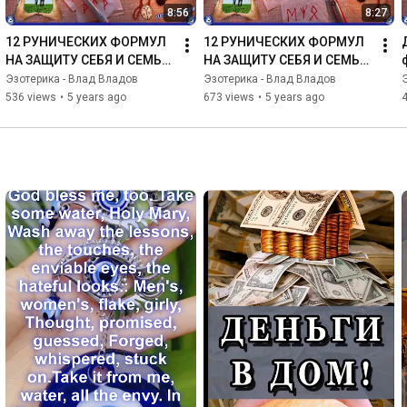
8:56
8:27
12 РУНИЧЕСКИХ ФОРМУЛ 
12 РУНИЧЕСКИХ ФОРМУЛ 
НА ЗАЩИТУ СЕБЯ И СЕМЬИ. 
НА ЗАЩИТУ СЕБЯ И СЕМЬИ. 
Часть 2 (Против 
Часть 1 (от сглаза, 
Эзотерика - Влад Владов
Эзотерика - Влад Владов
колдовства, Защита 
магических влияний, 
536 views
•
5 years ago
673 views
•
5 years ago
отношений...♦☮☸
возврат порчи..