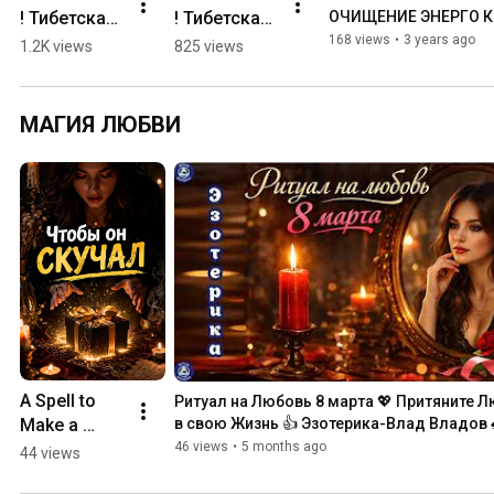
! Тибетская 
! Тибетская 
ОЧИЩЕНИЕ ЭНЕРГО КО
Влад Владов ♠🙏☯
Мантра на 
Мантра-
168 views
•
3 years ago
1.2K views
825 views
17 Февраля 
Заклинание 
От Порчи 🔯
на 19 
🕉 
Февраля 
МАГИЯ ЛЮБВИ
Эзотерика 
Для 
Влад 
Приворота 
Владов ♠🙏
на Мужчину 
☯
🔯🕉 
Эзотерика ♠
🙏☯
A Spell to 
Ритуал на Любовь 8 марта 💖 Притяните Л
Make a 
в свою Жизнь 👍 Эзотерика-Влад Владов 
Husband 
46 views
•
5 months ago
44 views
Start 