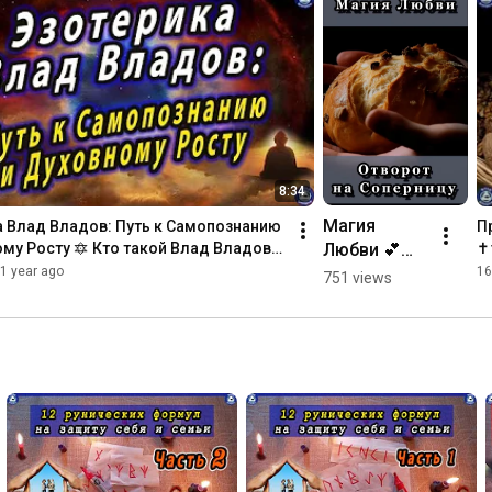
8:34
Магия 
 Влад Владов: Путь к Самопознанию 
П
Любви 💕💔 
му Росту 🔯 Кто такой Влад Владов? 
✝
Отворот на 
1 year ago
16
751 views
Соперницу 
🙅‍💔 
Эзотерика-
Влад 
Владов ♠ 
#shorts