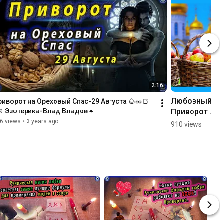
2:16
Любовный 
риворот на Ореховый Спас-29 Августа 🌰🥜🍞
Приворот 
☦ Эзотерика-Влад Владов ♠
на 
6 views
•
3 years ago
910 views
Яблочный 
Спас 🍏🍎✝ 
Эзотерика-
Влад 
Владов