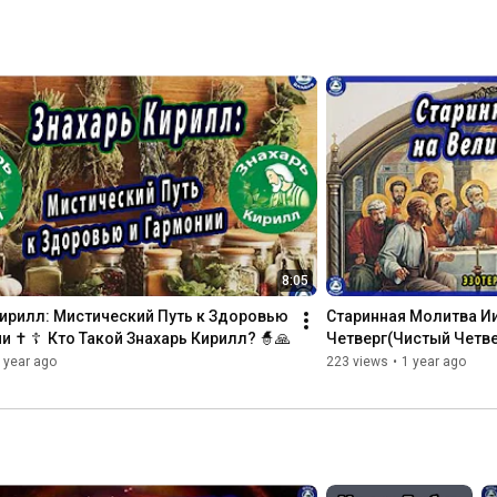
М
Л
Э
В
В
8:05
ирилл: Мистический Путь к Здоровью 
Старинная Молитва Ии
и ✝ ☦  Кто Такой Знахарь Кирилл? 🧙‍🙏
Четверг(Чистый Четве
Здоровья! 💦Эзотерик
 year ago
223 views
•
1 year ago