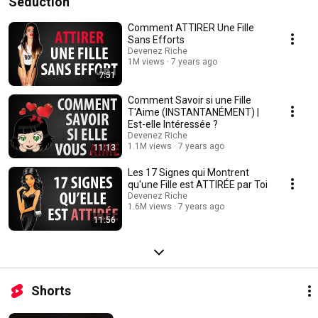
Séduction
Comment ATTIRER Une Fille
Sans Efforts
Devenez Riche
1M views
7 years ago
7:51
Comment Savoir si une Fille
T'Aime (INSTANTANÉMENT) |
Est-elle Intéressée ?
Devenez Riche
1.1M views
7 years ago
11:13
Les 17 Signes qui Montrent
qu'une Fille est ATTIRÉE par Toi
Devenez Riche
1.6M views
7 years ago
11:56
Shorts