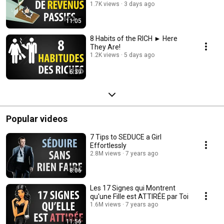
1.7K views
3 days ago
11:05
8 Habits of the RICH ► Here
They Are!
1.2K views
5 days ago
6:39
Popular videos
7 Tips to SEDUCE a Girl
Effortlessly
2.8M views
7 years ago
8:06
Les 17 Signes qui Montrent
qu'une Fille est ATTIRÉE par Toi
1.6M views
7 years ago
11:56