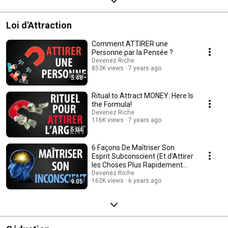
Loi d'Attraction
Comment ATTIRER une
Personne par la Pensée ?
Devenez Riche
853K views
7 years ago
5:48
Ritual to Attract MONEY: Here Is
the Formula!
Devenez Riche
116K views
7 years ago
5:04
6 Façons De Maîtriser Son
Esprit Subconscient (Et d'Attirer
les Choses Plus Rapidement
Vers Soi)
Devenez Riche
162K views
6 years ago
9:05