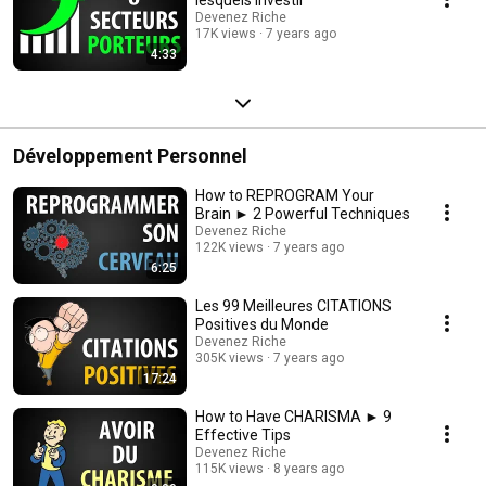
Devenez Riche
17K views
7 years ago
4:33
Développement Personnel
How to REPROGRAM Your
Brain ► 2 Powerful Techniques
Devenez Riche
122K views
7 years ago
6:25
Les 99 Meilleures CITATIONS
Positives du Monde
Devenez Riche
305K views
7 years ago
17:24
How to Have CHARISMA ► 9
Effective Tips
Devenez Riche
115K views
8 years ago