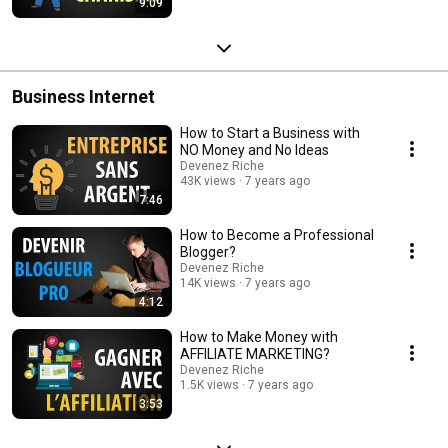
9:09
Business Internet
How to Start a Business with
NO Money and No Ideas
Devenez Riche
43K views
7 years ago
7:46
How to Become a Professional
Blogger?
Devenez Riche
14K views
7 years ago
4:12
How to Make Money with
AFFILIATE MARKETING?
Devenez Riche
1.5K views
7 years ago
3:53