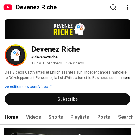
Devenez Riche
Devenez Riche
@devenezriche
1.04M subscribers
•
676 videos
Des Vidéos Captivantes et Enrichissantes sur l'Indépendance Financière, 
le Développement Personnel, la Loi d'Attraction et le Business sur Internet. 
...more
editions-sw.com/video-lf1
Subscribe
Home
Videos
Shorts
Playlists
Posts
Search