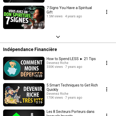
7 Signs You Have a Spiritual
Gift
1.5M views
4 years ago
11:07
Indépendance Financière
How to Spend LESS ► 21 Tips
Devenez Riche
330K views
7 years ago
15:33
5 Smart Techniques to Get Rich
Quickly
Devenez Riche
170K views
7 years ago
5:19
Les 8 Secteurs Porteurs dans
lesquels Investir