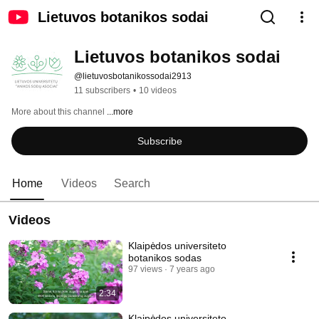
Lietuvos botanikos sodai
Lietuvos botanikos sodai
@lietuvosbotanikossodai2913
11 subscribers
•
10 videos
More about this channel
...more
Subscribe
Home
Videos
Search
Videos
Klaipėdos universiteto
botanikos sodas
97 views
7 years ago
2:34
Klaipėdos universiteto