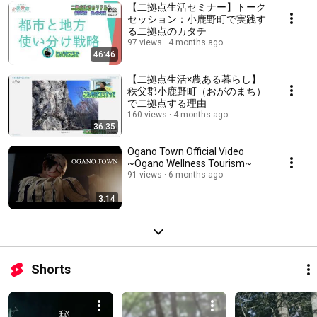
【二拠点生活セミナー】トーク
セッション：小鹿野町で実践す
る二拠点のカタチ
97 views
4 months ago
46:46
【二拠点生活×農ある暮らし】
秩父郡小鹿野町（おがのまち）
で二拠点する理由
160 views
4 months ago
36:35
Ogano Town Official Video
~Ogano Wellness Tourism~
91 views
6 months ago
3:14
Shorts