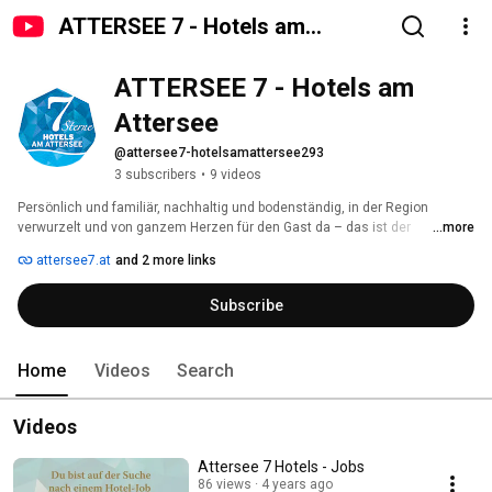
ATTERSEE 7 - Hotels am
Attersee
ATTERSEE 7 - Hotels am 
Attersee
@attersee7-hotelsamattersee293
3 subscribers
•
9 videos
Persönlich und familiär, nachhaltig und bodenständig, in der Region 
verwurzelt und von ganzem Herzen für den Gast da – das ist der 
...more
Grundgedanke der Attersee 7. Die sechs, rund um den Attersee gelegenen 
attersee7.at
and 2 more links
Vierstern-Hotels bieten Erholungssuchenden wohltuende Vielfalt bei der 
gleichzeitigen Sicherheit eines durchgängig hohen Niveaus in allen 
Subscribe
Belangen. Die Gemeinsamkeiten der sechs Gastgeberfamilien beginnen 
bei der ehrlichen Liebe zur Region mit all ihren landschaftlichen 
Schönheiten und Freizeitmöglichkeiten. Doch die Philosophie der Attersee 
7 geht noch viel weiter. Wir freuen uns darauf, wenn wir Sie schon bald in 
Home
Videos
Search
einem der Hotels am Attersee begrüßen dürfen und Sie sich selbst vom 
familiären und angenehmen Ambiente unserer Hotels überzeugen können. 
Videos
Attersee 7 Hotels - Jobs
86 views
4 years ago