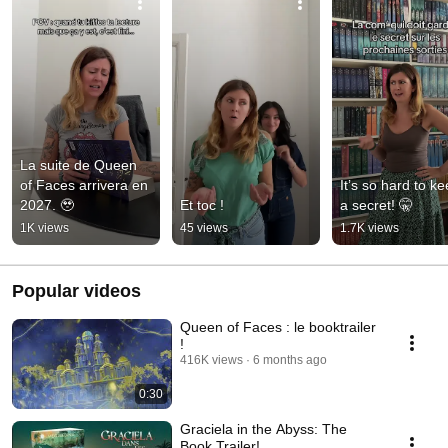
La suite de Queen 
of Faces arrivera en 
It’s so hard to ke
2027. 🥹
Et toc !
a secret! 🤫
1K views
45 views
1.7K views
Popular videos
Queen of Faces : le booktrailer
!
416K views
6 months ago
0:30
Graciela in the Abyss: The
Book Trailer!