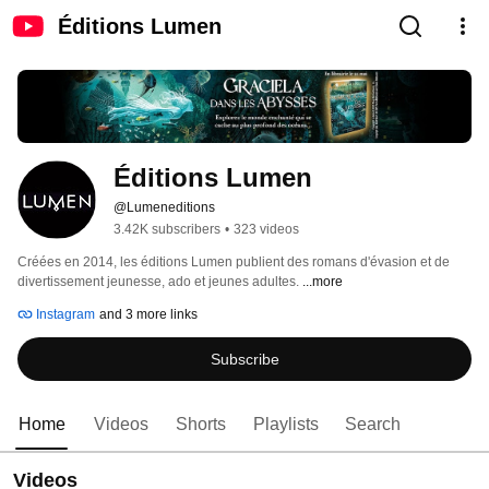
Éditions Lumen
Éditions Lumen
@Lumeneditions
3.42K subscribers
•
323 videos
Créées en 2014, les éditions Lumen publient des romans d'évasion et de 
divertissement jeunesse, ado et jeunes adultes. 
...more
Instagram
and 3 more links
Subscribe
Home
Videos
Shorts
Playlists
Search
Videos