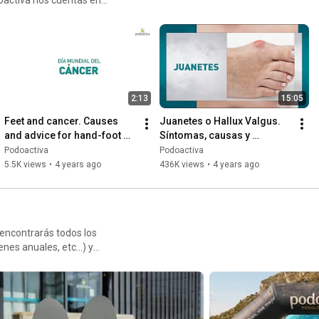
Conoce más sobre Podoactiva en: www.podoactiva.com
2:13
15:05
Feet and cancer. Causes 
Juanetes o Hallux Valgus. 
and advice for hand-foot 
Síntomas, causas y 
syndrome
tratamiento.
Podoactiva
Podoactiva
5.5K views
•
4 years ago
436K views
•
4 years ago
 encontrarás todos los
es anuales, etc...) y