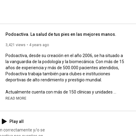
Podoactiva. La salud de tus pies en las mejores manos.
3,421 views
4 years ago
Podoactiva, desde su creación en el año 2006, se ha situado a 
la vanguardia de la podología y la biomecánica. Con más de 15 
años de experiencia y más de 500.000 pacientes atendidos, 
Podoactiva trabaja también para clubes e instituciones 
deportivas de alto rendimiento y prestigio mundial. 

Actualmente cuenta con más de 150 clínicas y unidades 
Podoactiva y está presente en la mayoría de capitales 
READ MORE
españolas y a nivel internacional.

Podoactiva aplica una metodología patentada a nivel mundial, 
Play all
3D Scan Sport Podoactiva, y está especializada en el análisis 
biomecánico de la pisada y el diseño y fabricación de plantillas 
an correctamente y/o se
personalizadas.

doactiva nos cuentas en