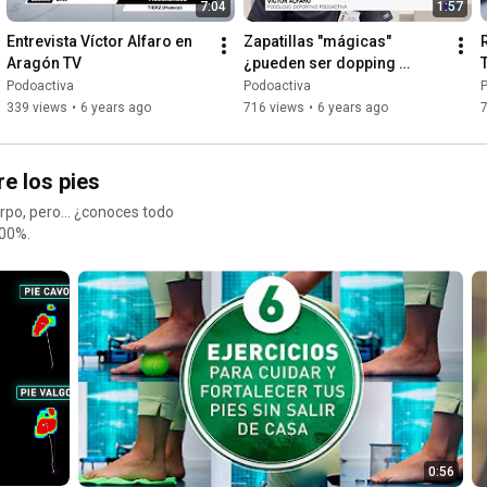
7:04
1:57
Entrevista Víctor Alfaro en 
Zapatillas "mágicas" 
Aragón TV
¿pueden ser dopping 
tecnológico? - RTVE
Podoactiva
Podoactiva
339 views
•
6 years ago
716 views
•
6 years ago
 los pies
rpo, pero... ¿conoces todo
100%.
0:56