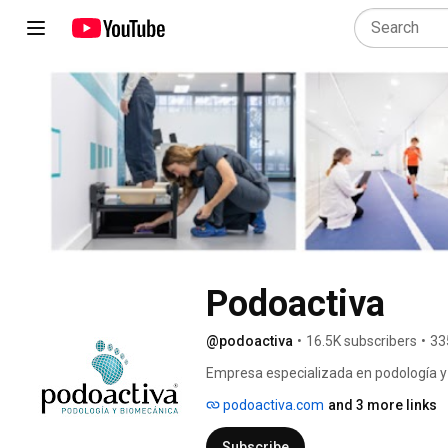
Podoactiva
@podoactiva
•
16.5K subscribers
•
33
Empresa especializada en podología y 
todo tipo de pacientes. 
podoactiva.com
and 3 more links
Subscribe