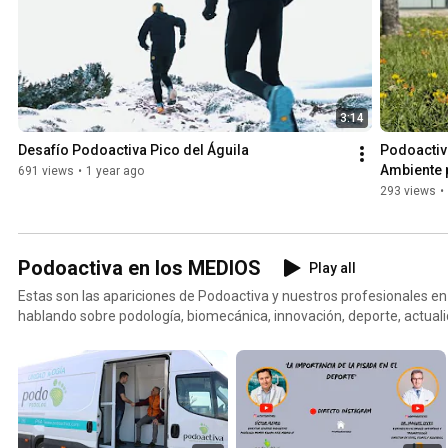
3:14
Desafío Podoactiva Pico del Águila
Podoactiva
Ambiente p
691 views
•
1 year ago
plantillas
293 views
•
Podoactiva en los MEDIOS
Play all
Estas son las apariciones de Podoactiva y nuestros profesionales e
hablando sobre podología, biomecánica, innovación, deporte, actuali