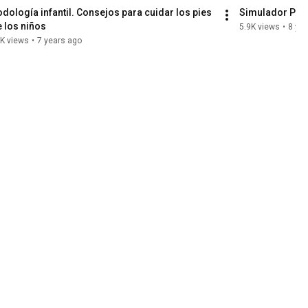
dología infantil. Consejos para cuidar los pies 
Simulador Podo
 los niños
5.9K views
•
8 ye
K views
•
7 years ago