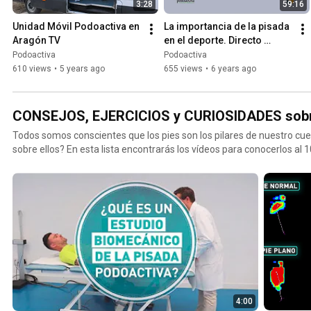
3:28
59:16
Unidad Móvil Podoactiva en 
La importancia de la pisada 
Aragón TV
en el deporte. Directo 
Instagram entre Dr. Manuel 
Podoactiva
Podoactiva
Leyes y Víctor Alfaro
610 views
•
5 years ago
655 views
•
6 years ago
CONSEJOS, EJERCICIOS y CURIOSIDADES sobre
Todos somos conscientes que los pies son los pilares de nuestro cue
sobre ellos? En esta lista encontrarás los vídeos para conocerlos al 
4:00