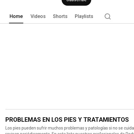
Home
Videos
Shorts
Playlists
PROBLEMAS EN LOS PIES Y TRATAMIENTOS
Los pies pueden sufrir muchos problemas y patologías si no se cuid
revisan periódicamente. En esta lista nuestros profesionales de Po