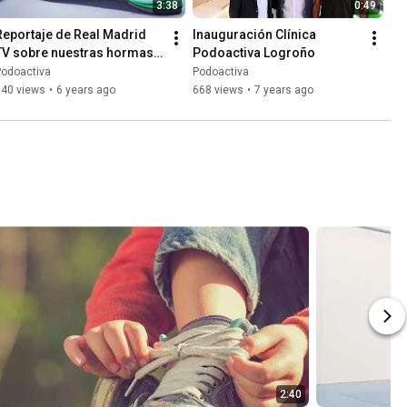
3:38
0:49
Reportaje de Real Madrid 
Inauguración Clínica 
TV sobre nuestras hormas 
Podoactiva Logroño
personalizadas
Podoactiva
Podoactiva
740 views
•
6 years ago
668 views
•
7 years ago
2:40