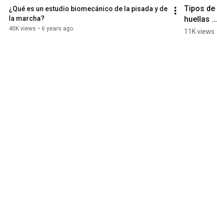
Tipos de 
¿Qué es un estudio biomecánico de la pisada y de 
huellas 
la marcha?
plantares.
40K views
•
6 years ago
11K views
¿Qué dice
sobre ti y 
cómo se 
puede 
analizar?