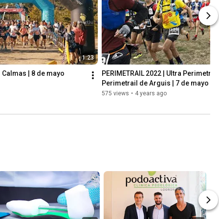
1:23
 Calmas | 8 de mayo 
PERIMETRAIL 2022 | Ultra Perimetrail
Perimetrail de Arguis | 7 de mayo (p
575 views
•
4 years ago