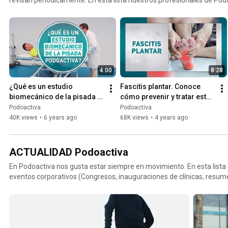
profundidad todo sobre las patologías más frecuentes.
4:00
8:28
¿Qué es un estudio 
Fascitis plantar. Conoce 
biomecánico de la pisada y 
cómo prevenir y tratar esta 
de la marcha?
inflamación del pie
Podoactiva
Podoactiva
40K views
•
6 years ago
68K views
•
4 years ago
ACTUALIDAD Podoactiva
En Podoactiva nos gusta estar siempre en movimiento. En esta lista
eventos corporativos (Congresos, inauguraciones de clínicas, resumen
deportivos (carreras, trails, etc).