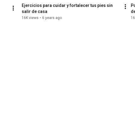
Ejercicios para cuidar y fortalecer tus pies sin 
Po
salir de casa
de
 
16K views
•
6 years ago
16
n 