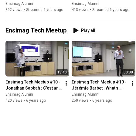
mener à bien
Ensimag Alumni
Ensimag Alumni
392 views
•
Streamed 6 years ago
413 views
•
Streamed 6 years ago
Ensimag Tech Meetup
Play all
18:40
30:00
Ensimag Tech Meetup #10 - 
Ensimag Tech Meetup #10 - 
Jonathan Sabbah : C'est une 
Jérémie Barbet : What's 
bonne situation ça Product 
Next?
Ensimag Alumni
Ensimag Alumni
Owner ?
420 views
•
6 years ago
250 views
•
6 years ago