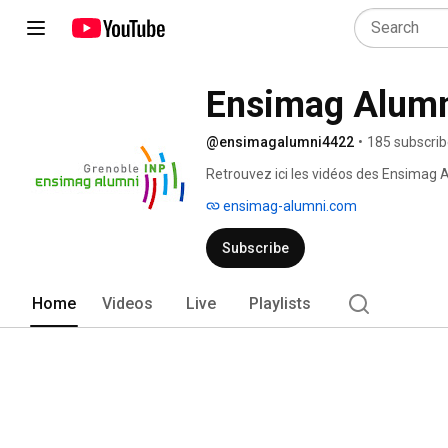
Ensimag Alum
@ensimagalumni4422
•
185 subscrib
Retrouvez ici les vidéos des Ensimag 
ensimag-alumni.com
Subscribe
Home
Videos
Live
Playlists