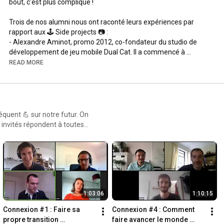
bout, c'est plus compliqué !

Trois de nos alumni nous ont raconté leurs expériences par 
rapport aux 🕹 Side projects 📷 :

- Alexandre Aminot, promo 2012, co-fondateur du studio de 
développement de jeu mobile Dual Cat. Il a commencé à 
développer des jeux mobiles en parallèle de sa thèse.

READ MORE
- Luc Boissaye, promo 2012, lead développeur chez SharinPix. Il 
a toujours eu des side projects en école, notamment un à 
destination des photographes professionnels "Evlaa" qui l'a 
encouragé à créer une entreprise.

- Bastien Siebman, promo 2011, développeur chez Whoz. Il a 
ent 💪 sur notre futur. On
commencé avec un side project autour d'Asana et gère 
invités répondent à toutes
aujourd'hui sa marque : "Minimalist work" en parallèle de Whoz.
1:03:06
1:10:15
Connexion #1 : Faire sa 
Connexion #4 : Comment 
propre transition 
faire avancer le monde 