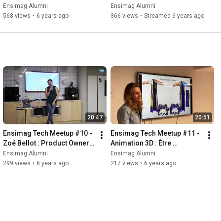
écologique
dans le bon sens avec la 
Ensimag Alumni
Ensimag Alumni
Tech ?
568 views
•
6 years ago
366 views
•
Streamed 6 years ago
20:47
20:51
Ensimag Tech Meetup #10 - 
Ensimag Tech Meetup #11 - 
Zoé Bellot : Product Owner 
Animation 3D : Être 
@ Cozy Cloud
doctorant
Ensimag Alumni
Ensimag Alumni
299 views
•
6 years ago
217 views
•
6 years ago