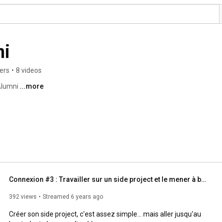
ni
ers
•
8 videos
Alumni 
...more
Connexion #3 : Travailler sur un side project et le mener à bien
392 views
Streamed 6 years ago
Créer son side project, c'est assez simple… mais aller jusqu'au 