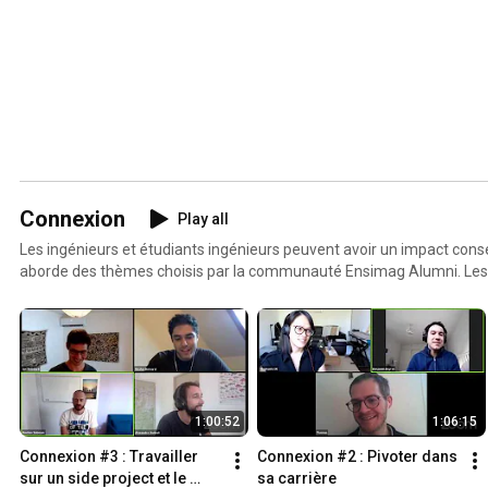
Connexion
Play all
Les ingénieurs et étudiants ingénieurs peuvent avoir un impact conséqu
aborde des thèmes choisis par la communauté Ensimag Alumni. Les 
vos questions en live le jour J !
1:00:52
1:06:15
Connexion #3 : Travailler 
Connexion #2 : Pivoter dans 
sur un side project et le 
sa carrière