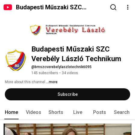
Budapesti Műszaki SZC
Verebély László Technikum
Budapesti Műszaki SZC 
Verebély László Technikum
@bmszcverebelylaszlotechnik6095
145 subscribers
•
34 videos
More about this channel
...more
Subscribe
Home
Videos
Shorts
Live
Posts
Search