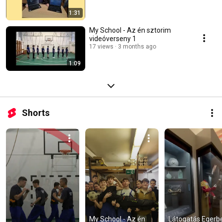
1:31
My School - Az én sztorim
videóverseny 1
17 views
3 months ago
1:09
Shorts
My School - Az én 
Látogatás Egerben 