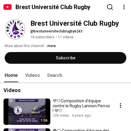
Brest Université Club Rugby
Brest Université Club Rugby
@brestuniversiteclubrugby6243
18 subscribers
•
11 videos
More about this channel
...more
Subscribe
Home
Videos
Search
Videos
💜🤍Composition d'équipe
contre le Rugby Lannion Perros
! 💜🤍
108 views
4 years ago
1:06
🟣⚪ Composition d'équipe des