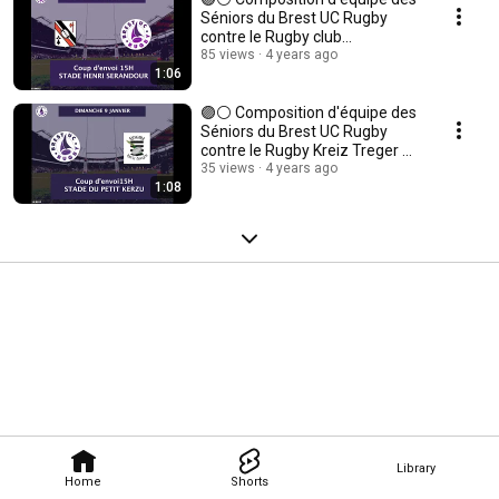
Séniors du Brest UC Rugby
contre le Rugby club
Concarnois 🟣⚪
85 views
4 years ago
1:06
🟣⚪ Composition d'équipe des
Séniors du Brest UC Rugby
contre le Rugby Kreiz Treger ⚪
🟣
35 views
4 years ago
1:08
Library
Home
Shorts