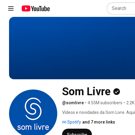
Som Livre
@somlivre
•
4.55M subscribers
•
2.2K
Vídeos e novidades da Som Livre. Aqui 
mais variados gêneros musicais, além 
Spotify
and 7 more links
Subscribe