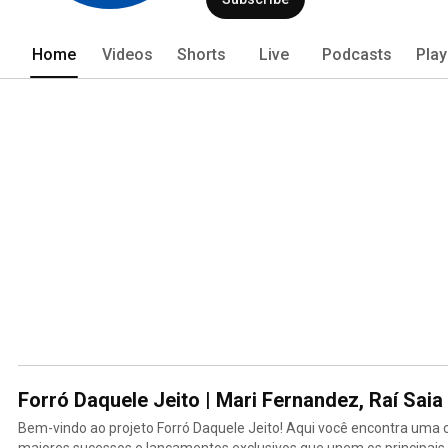
Home
Videos
Shorts
Live
Podcasts
Play
Forró Daquele Jeito | Mari Fernandez, Raí Sai
Bem-vindo ao projeto Forró Daquele Jeito! Aqui você encontra uma 
maiores sucessos e lançamentos exclusivos que unem os principais n