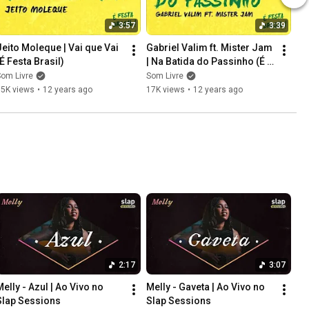
3:57
3:39
Jeito Moleque | Vai que Vai 
Gabriel Valim ft. Mister Jam 
(É Festa Brasil)
| Na Batida do Passinho (É 
Festa Brasil)
om Livre
Som Livre
15K views
•
12 years ago
17K views
•
12 years ago
2:17
3:07
elly - Azul | Ao Vivo no 
Melly - Gaveta | Ao Vivo no 
Slap Sessions
Slap Sessions