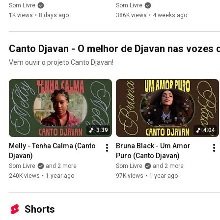
MBgroove - Compactos 
- DJ Set BNegão
Som Livre
Som Livre
Envenenados
1K views
•
8 days ago
386K views
•
4 weeks ago
Canto Djavan - O melhor de Djavan nas vozes d
Vem ouvir o projeto Canto Djavan!
3:39
4:04
Melly - Tenha Calma (Canto 
Bruna Black - Um Amor 
Djavan)
Puro (Canto Djavan)
Som Livre
and 2 more
Som Livre
and 2 more
240K views
•
1 year ago
97K views
•
1 year ago
Shorts