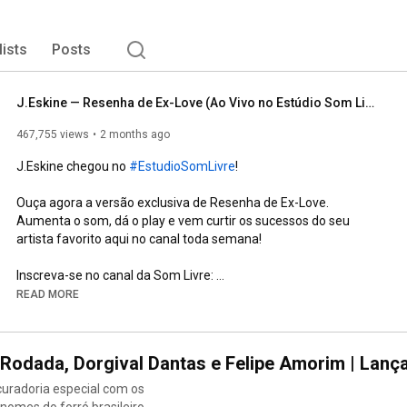
lists
Posts
J.Eskine — Resenha de Ex-Love (Ao Vivo no Estúdio Som Livre)
467,755 views
2 months ago
J.Eskine chegou no 
#EstudioSomLivre
!

Ouça agora a versão exclusiva de Resenha de Ex-Love. 
Aumenta o som, dá o play e vem curtir os sucessos do seu 
artista favorito aqui no canal toda semana!

Inscreva-se no canal da Som Livre: 
https://www.youtube.com/@somlivre
READ MORE
— Letra 

Eita, resenha ex-love, vu, ó

a Rodada, Dorgival Dantas e Felipe Amorim | Lanç
Pra quem tomou corno, nem escute essa daqui, pelo amor de 
Deus

curadoria especial com os
E se for escutar, escuta dez vezes que vocês vão entender

omes do forró brasileiro.