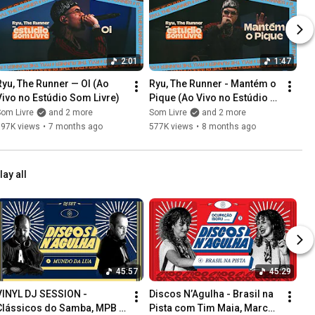
2:01
1:47
Ryu, The Runner — OI (Ao 
Ryu, The Runner - Mantém o 
Vivo no Estúdio Som Livre)
Pique (Ao Vivo no Estúdio 
Som Livre)
om Livre
and 2 more
Som Livre
and 2 more
797K views
•
7 months ago
577K views
•
8 months ago
lay all
45:57
45:29
VINYL DJ SESSION - 
Discos N’Agulha - Brasil na 
Clássicos do Samba, MPB e 
Pista com Tim Maia, Marcos 