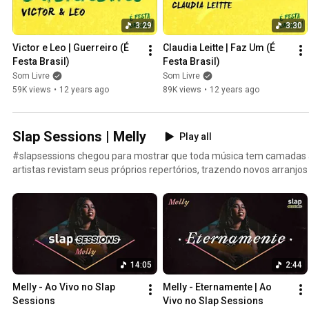
3:29
3:30
Victor e Leo | Guerreiro (É 
Claudia Leitte | Faz Um (É 
Festa Brasil)
Festa Brasil)
Som Livre
Som Livre
59K views
•
12 years ago
89K views
•
12 years ago
Slap Sessions | Melly
Play all
#slapsessions chegou para mostrar que toda música tem camadas 
artistas revistam seus próprios repertórios, trazendo novos arranjos
já conhecemos. A primeira edição do #slapsessions traz o talento inconfundível de Melly! Uma
imersão intimista onde ela revisita sua própria história por meio de 
entrega emocionante ✨ Inscreva-se no canal da Som Livre: https://www.youtube.com/@somlivre
#Melly #SlapSession #AoVivo
14:05
2:44
Melly - Ao Vivo no Slap 
Melly - Eternamente | Ao 
Sessions
Vivo no Slap Sessions