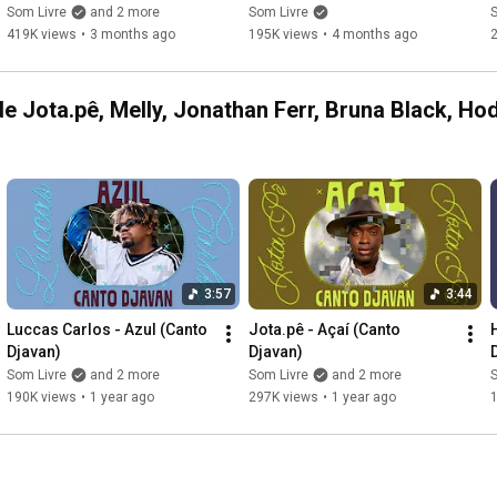
Nyack | Vynil Mix DJ Set | 
com DJ Vini Azevedo - 
Som Livre
and 2 more
Som Livre
S
MPB
Edição Lisboa
419K views
•
3 months ago
195K views
•
4 months ago
e Jota.pê, Melly, Jonathan Ferr, Bruna Black, Ho
3:57
3:44
Luccas Carlos - Azul (Canto 
Jota.pê - Açaí (Canto 
Djavan)
Djavan)
Som Livre
and 2 more
Som Livre
and 2 more
S
190K views
•
1 year ago
297K views
•
1 year ago