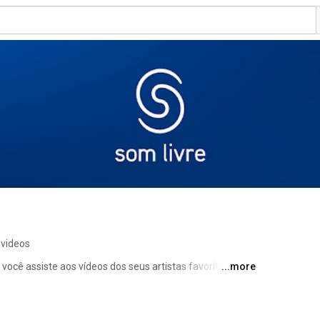
 videos
você assiste aos vídeos dos seus artistas favoritos dos 
...more
de ter acesso a conteúdos exclusivos. 