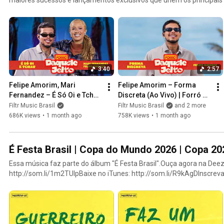
Prepare-se para curtir o melhor do forró, piseiro e muita sofrência
lançamento dessa série que promete colocar todo mundo para dançar. ✨ Inscreva-se no c
para acompanhar todas as novidades e ficar por dentro dos próxim
#ForróDaqueleJeito #Forró #Piseiro #MariFernandez #RaíSaiaRoda
3:40
2:57
Felipe Amorim, Mari 
Felipe Amorim – Forma 
Fernandez – É Só Oi e Tchau 
Discreta (Ao Vivo) | Forró 
(Ao Vivo)  | Forró Daquele 
Daquele Jeito
Filtr Music Brasil
Filtr Music Brasil
and 2 more
Jeito
686K views
•
1 month ago
758K views
•
1 month ago
É Festa Brasil | Copa do Mundo 2026 | Copa 20
Essa música faz parte do álbum "É Festa Brasil".Ouça agora na Deez
http://som.li/1m2TUIpBaixe no iTunes: http://som.li/R9kAgDInscre
Livre: http://som.li/17zrII2Siga a Som Livre nas redes.http://facebo
http://twitter.com/somlivre | http://plus.google.com/+somlivre/