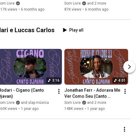
Brasilidades | DISCOS 
Valle, Sandra Sá | DJ Set por 
om Livre
Som Livre
and 2 more
N'AGULHA com DJ 
Yasmin Lisboa 🎧
217K views
•
6 months ago
87K views
•
6 months ago
Marcelinho da Lua
dari e Luccas Carlos
Play all
3:16
4:01
Hodari - Cigano (Canto 
Jonathan Ferr - Adorava Me 
Djavan)
Ver Como Seu (Canto 
Djavan)
om Livre
and slap música
Som Livre
and 2 more
160K views
•
1 year ago
148K views
•
1 year ago