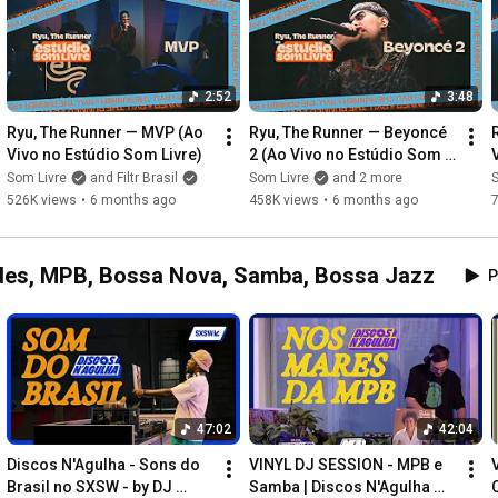
http://facebook.com/somlivre
http://twitter.com/somlivre
https://www.instagram.com/somlivre/
2:52
3:48
Ryu, The Runner — MVP (Ao 
Ryu, The Runner — Beyoncé 
https://www.instagram.com/j.eskine
Vivo no Estúdio Som Livre)
2 (Ao Vivo no Estúdio Som 
https://x.com/jeskinee
Livre)
Som Livre
and Filtr Brasil
Som Livre
and 2 more
S
526K views
•
6 months ago
458K views
•
6 months ago
#JEskine
#ResenhaDoExLove
#EstudioSomLivre
#SomLivre
#AoVivo
dades, MPB, Bossa Nova, Samba, Bossa Jazz
P
47:02
42:04
Discos N'Agulha - Sons do 
VINYL DJ SESSION - MPB e 
Brasil no SXSW - by DJ 
Samba | Discos N'Agulha 