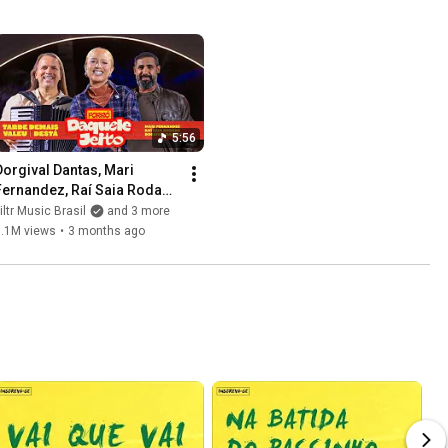
5:56
Dorgival Dantas, Mari 
Fernandez, Raí Saia Rodada 
- Tarde Demais/Valeu/Destá 
iltr Music Brasil
and 3 more
| Forró Daquele Jeito
1.1M views
•
3 months ago