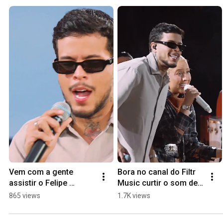
Vem com a gente 
Bora no canal do Filtr 
assistir o Felipe 
Music curtir o som de É 
Amorim no Forró 
Só Oi e Tchau" com 
865 views
1.7K views
Daquele Jeito! 💙✨🎶
Felipe Amorim e Mari 
Fernandez!