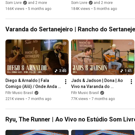
Som Livre
and 2 more
Som Livre
and 2 more
166K views
•
5 months ago
184K views
•
5 months ago
Varanda do Sertanejeiro | Rancho do Sertaneje
3:40
1:41
Diego & Arnaldo | Fala 
Jads & Jadson | Dona | Ao 
Comigo (Alô) / Onde Anda 
Vivo na Varanda do 
Meu Amor | Varanda do 
Sertanejeiro | Barretos 2025
Filtr Music Brasil
Filtr Music Brasil
Sertanejeiro | Barretos 2025
221K views
•
7 months ago
77K views
•
7 months ago
Ryu, The Runner | Ao Vivo no Estúdio Som Livr