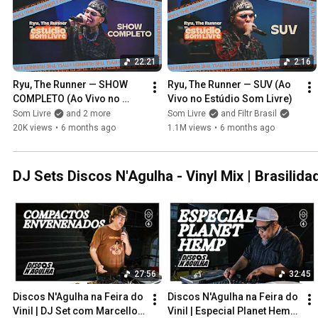
22:21
2:16
Ryu, The Runner — SHOW 
Ryu, The Runner — SUV (Ao 
COMPLETO (Ao Vivo no 
Vivo no Estúdio Som Livre)
Estúdio Som Livre)
Som Livre
and 2 more
Som Livre
and Filtr Brasil
20K views
•
6 months ago
1.1M views
•
6 months ago
DJ Sets Discos N'Agulha - Vinyl Mix | Brasili
27:56
32:45
Discos N'Agulha na Feira do 
Discos N'Agulha na Feira do 
Vinil | DJ Set com Marcello 
Vinil | Especial Planet Hemp 