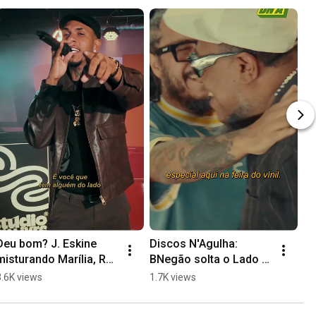
Deu bom? J. Eskine 
Discos N'Agulha: 
misturando Marília, Ret 
BNegão solta o Lado B 
e Xuxa no Arrocha!
do Planet Hemp 🤘
3.6K views
1.7K views