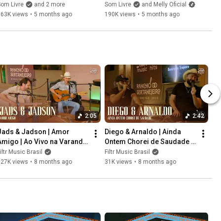
om Livre
and 2 more
Som Livre
and Melly Oficial
163K views
•
5 months ago
190K views
•
5 months ago
2:05
2:42
Jads & Jadson | Amor 
Diego & Arnaldo | Ainda 
Amigo | Ao Vivo na Varanda 
Ontem Chorei de Saudade | 
do Sertanejeiro | Barretos 
Filtr Music Brasil no Rancho 
iltr Music Brasil
Filtr Music Brasil
2025
do Sertanejeiro
627K views
•
8 months ago
31K views
•
8 months ago