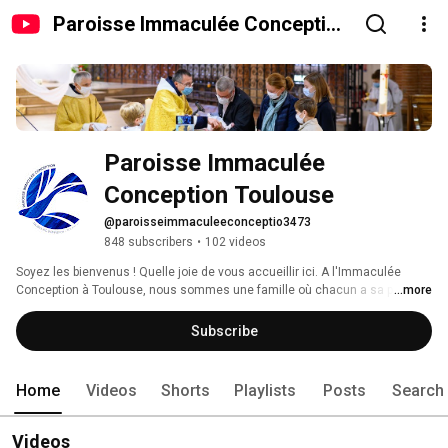
Paroisse Immaculée Conception
Toulouse
Paroisse Immaculée 
Conception Toulouse
@paroisseimmaculeeconceptio3473
848 subscribers
•
102 videos
Soyez les bienvenus ! Quelle joie de vous accueillir ici. A l'Immaculée 
Conception à Toulouse, nous sommes une famille où chacun a sa place. 
...more
Une famille qui vit, prie, partage et prend soin des autres. 
Subscribe
Home
Videos
Shorts
Playlists
Posts
Search
Videos