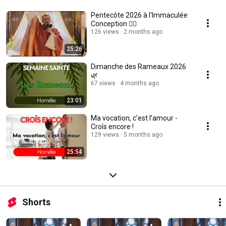
Pentecôte 2026 à l'Immaculée
Conception ❤️‍🔥
126 views
2 months ago
25:26
Dimanche des Rameaux 2026
🌿
67 views
4 months ago
23:01
Ma vocation, c’est l’amour -
Croîs encore !
129 views
5 months ago
25:54
Shorts