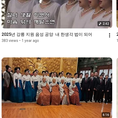
2:42
2025년 강릉 지원 음성 공양  내 한생각 법이 되어
383 views
•
1 year ago
6:16