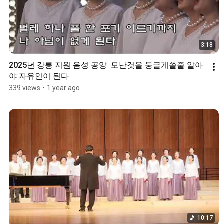
3:18
2025년 강릉 지원 음성 공양  모난것을 둥글게쓸줄 알아
야 자유인이 된다
339 views
•
1 year ago
10:17