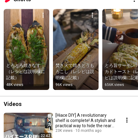
とろとろ焼きなす
焚き火で焼きとうも
とろ旨サーモン
（レシピは説明欄に
ろこし（レシピは説
カドトースト（
記載）
明欄に記載）
ピは説明欄に記
48K views
96K views
656K views
Videos
[Hiace DIY] A revolutionary
shelf is complete! A stylish and
practical way to hide the rear
seats
23K views
10 months ago
22:42