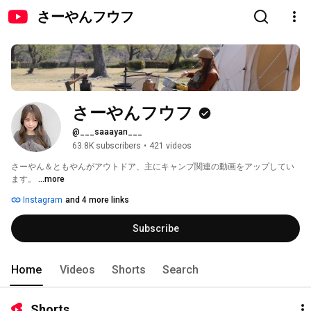
さーやんフウフ
さーやんフウフ
@___saaayan___
63.8K subscribers
•
421 videos
さーやん＆ともやんがアウトドア、主にキャンプ関連の動画をアップしてい
ます。 
...more
Instagram
and 4 more links
Subscribe
Home
Videos
Shorts
Search
Shorts